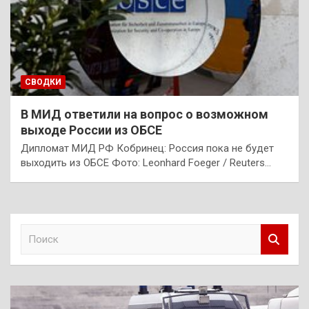
СВОДКИ
В МИД ответили на вопрос о возможном
выходе России из ОБСЕ
Дипломат МИД РФ Кобринец: Россия пока не будет
выходить из ОБСЕ Фото: Leonhard Foeger / Reuters…
П
о
и
с
к