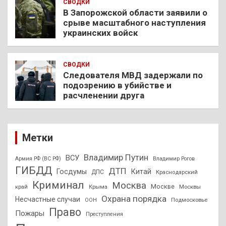
СВОДКИ
В Запорожской области заявили о
срыве масштабного наступления
украинских войск
СВОДКИ
Следователя МВД задержали по
подозрению в убийстве и
расчленении друга
Метки
Владимир Путин
ВСУ
Армия РФ (ВС РФ)
Владимир Рогов
ГИБДД
ДТП
Госдумы
Китай
ДПС
Краснодарский
Криминал
Москва
Москве
край
Крыма
Москвы
Охрана порядка
Несчастные случаи
Подмосковье
ООН
Право
Пожары
Преступления