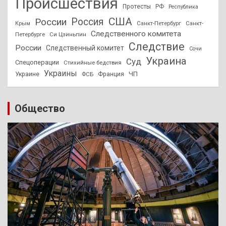
Происшествия
Протесты
РФ
Республика
США
России
Россия
Санкт-Петербург
Санкт-
Крым
Следственного комитета
Петербурге
Си Цзиньпин
Следствие
России
Следственный комитет
Сочи
Украина
Суд
Спецоперации
Стихийные бедствия
Украины
ЧП
Украине
ФСБ
Франция
Общество