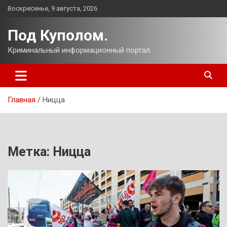
Перейти
Воскресенье, 9 августа, 2026
к
содержимому
Под Куполом.
Криминальный информационный портал.
Главная
Ницца
Метка:
Ницца