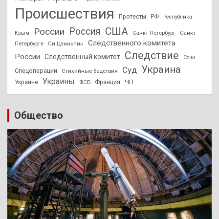
Происшествия
Протесты
РФ
Республика
США
России
Россия
Санкт-Петербург
Санкт-
Крым
Следственного комитета
Петербурге
Си Цзиньпин
Следствие
России
Следственный комитет
Сочи
Украина
Суд
Спецоперации
Стихийные бедствия
Украины
ЧП
Украине
ФСБ
Франция
Общество