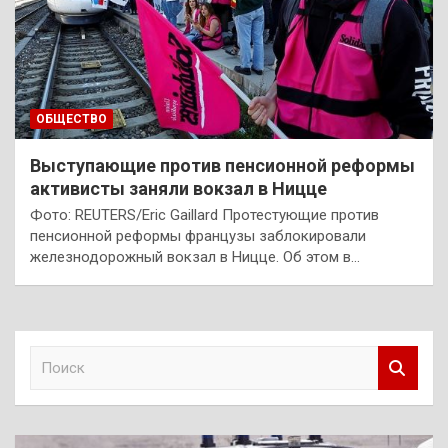
ОБЩЕСТВО
Выступающие против пенсионной реформы
активисты заняли вокзал в Ницце
Фото: REUTERS/Eric Gaillard Протестующие против
пенсионной реформы французы заблокировали
железнодорожный вокзал в Ницце. Об этом в…
П
о
и
с
к