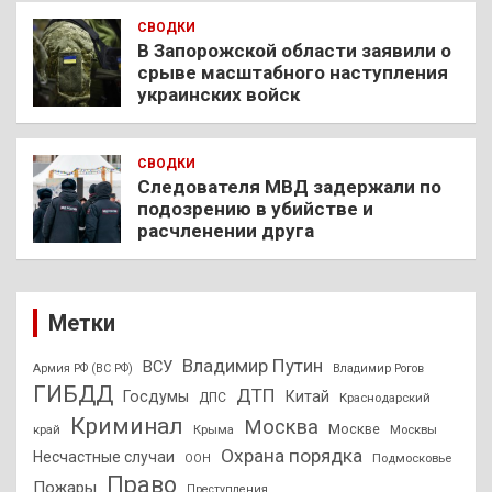
СВОДКИ
В Запорожской области заявили о
срыве масштабного наступления
украинских войск
СВОДКИ
Следователя МВД задержали по
подозрению в убийстве и
расчленении друга
Метки
Владимир Путин
ВСУ
Армия РФ (ВС РФ)
Владимир Рогов
ГИБДД
ДТП
Госдумы
Китай
ДПС
Краснодарский
Криминал
Москва
Москве
край
Крыма
Москвы
Охрана порядка
Несчастные случаи
Подмосковье
ООН
Право
Пожары
Преступления