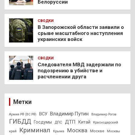
Белоруссии
СВОДКИ
В Запорожской области заявили о
срыве масштабного наступления
украинских войск
СВОДКИ
Следователя МВД задержали по
подозрению в убийстве и
расчленении друга
Метки
Владимир Путин
ВСУ
Армия РФ (ВС РФ)
Владимир Рогов
ГИБДД
ДТП
Госдумы
Китай
ДПС
Краснодарский
Криминал
Москва
Москве
край
Крыма
Москвы