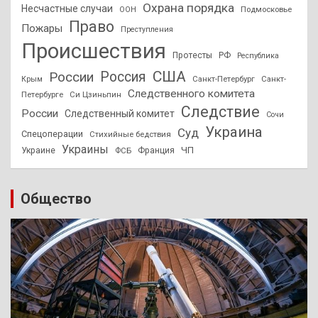
Охрана порядка
Несчастные случаи
Подмосковье
ООН
Право
Пожары
Преступления
Происшествия
Протесты
РФ
Республика
США
России
Россия
Санкт-Петербург
Санкт-
Крым
Следственного комитета
Петербурге
Си Цзиньпин
Следствие
России
Следственный комитет
Сочи
Украина
Суд
Спецоперации
Стихийные бедствия
Украины
ЧП
Украине
ФСБ
Франция
Общество