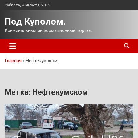
Перейти
Суббота, 8 августа, 2026
к
содержимому
Под Куполом.
Криминальный информационный портал.
Главная
Нефтекумском
Метка:
Нефтекумском