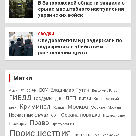
В Запорожской области заявили о
срыве масштабного наступления
украинских войск
СВОДКИ
Следователя МВД задержали по
подозрению в убийстве и
расчленении друга
Метки
Владимир Путин
ВСУ
Армия РФ (ВС РФ)
Владимир Рогов
ГИБДД
ДТП
Госдумы
Китай
ДПС
Краснодарский
Криминал
Москва
Москве
край
Крыма
Москвы
Охрана порядка
Несчастные случаи
Подмосковье
ООН
Право
Пожары
Преступления
Происшествия
Протесты
РФ
Республика