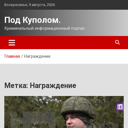
Перейти
Воскресенье, 9 августа, 2026
к
содержимому
Под Куполом.
Криминальный информационный портал.
Главная
Награждение
Метка:
Награждение