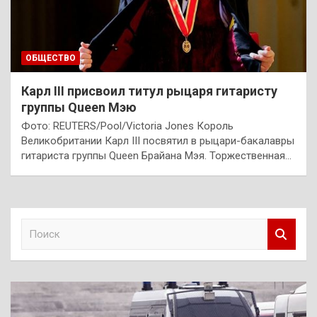
ОБЩЕСТВО
Карл III присвоил титул рыцаря гитаристу
группы Queen Мэю
Фото: REUTERS/Pool/Victoria Jones Король
Великобритании Карл III посвятил в рыцари-бакалавры
гитариста группы Queen Брайана Мэя. Торжественная…
П
о
и
с
к