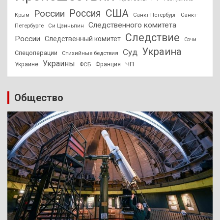
США
России
Россия
Санкт-Петербург
Санкт-
Крым
Следственного комитета
Петербурге
Си Цзиньпин
Следствие
России
Следственный комитет
Сочи
Украина
Суд
Спецоперации
Стихийные бедствия
Украины
ЧП
Украине
ФСБ
Франция
Общество