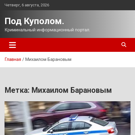
Перейти
Четверг, 6 августа, 2026
к
содержимому
Под Куполом.
Криминальный информационный портал.
Главная
Михаилом Барановым
Метка:
Михаилом Барановым