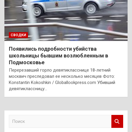
СВОДКИ
Появились подробности убийства
школьницы бывшим возлюбленным в
Подмосковье
Перерезавший горло девятикласснице 18-летний
москвич преследовал ее несколько месяцев Фото:
Konstantin Kokoshkin / Globallookpress.com Убивший
девятиклассницу…
П
о
и