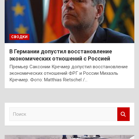
СВОДКИ
В Германии допустил восстановление
экономических отношений с Россией
Премьер Саксонии Кречмер допустил восстановление
экономических отношений ФРГ и России Михаэль
Кречмер. Фото: Matthias Rietschel /…
П
о
и
с
к