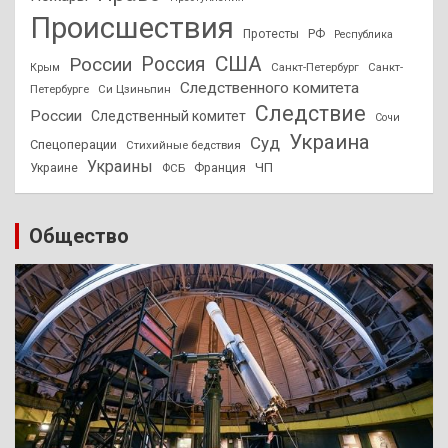
Происшествия
Протесты
РФ
Республика
США
России
Россия
Санкт-Петербург
Санкт-
Крым
Следственного комитета
Петербурге
Си Цзиньпин
Следствие
России
Следственный комитет
Сочи
Украина
Суд
Спецоперации
Стихийные бедствия
Украины
ЧП
Украине
ФСБ
Франция
Общество