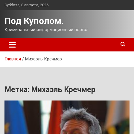
Перейти
Суббота, 8 августа, 2026
к
содержимому
Под Куполом.
Криминальный информационный портал.
Главная
Михаэль Кречмер
Метка:
Михаэль Кречмер