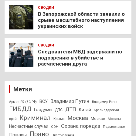
СВОДКИ
В Запорожской области заявили о
срыве масштабного наступления
украинских войск
СВОДКИ
Следователя МВД задержали по
подозрению в убийстве и
расчленении друга
Метки
Владимир Путин
ВСУ
Армия РФ (ВС РФ)
Владимир Рогов
ГИБДД
ДТП
Госдумы
Китай
ДПС
Краснодарский
Криминал
Москва
Москве
край
Крыма
Москвы
Охрана порядка
Несчастные случаи
Подмосковье
ООН
Право
Пожары
Преступления