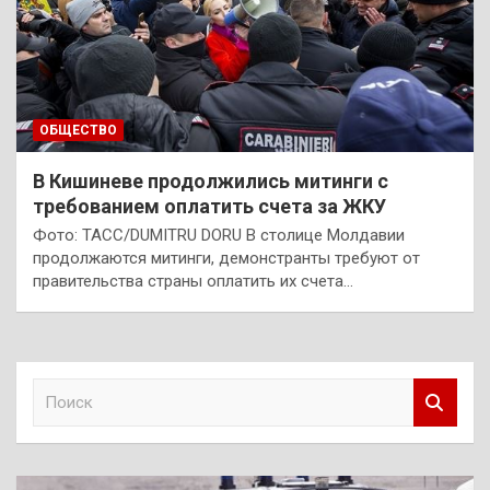
ОБЩЕСТВО
В Кишиневе продолжились митинги с
требованием оплатить счета за ЖКУ
Фото: ТАСС/DUMITRU DORU В столице Молдавии
продолжаются митинги, демонстранты требуют от
правительства страны оплатить их счета…
П
о
и
с
к