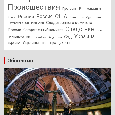
Происшествия
Протесты
РФ
Республика
США
России
Россия
Санкт-Петербург
Санкт-
Крым
Следственного комитета
Петербурге
Си Цзиньпин
Следствие
России
Следственный комитет
Сочи
Украина
Суд
Спецоперации
Стихийные бедствия
Украины
ЧП
Украине
ФСБ
Франция
Общество