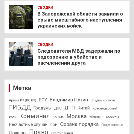
СВОДКИ
В Запорожской области заявили о
срыве масштабного наступления
украинских войск
СВОДКИ
Следователя МВД задержали по
подозрению в убийстве и
расчленении друга
Метки
Владимир Путин
ВСУ
Армия РФ (ВС РФ)
Владимир Рогов
ГИБДД
ДТП
Госдумы
Китай
ДПС
Краснодарский
Криминал
Москва
Москве
край
Крыма
Москвы
Охрана порядка
Несчастные случаи
Подмосковье
ООН
Право
Пожары
Преступления