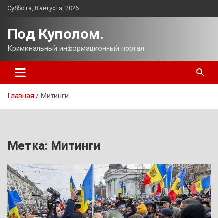
Перейти
Суббота, 8 августа, 2026
к
содержимому
Под Куполом.
Криминальный информационный портал.
Главная
Митинги
Метка:
Митинги