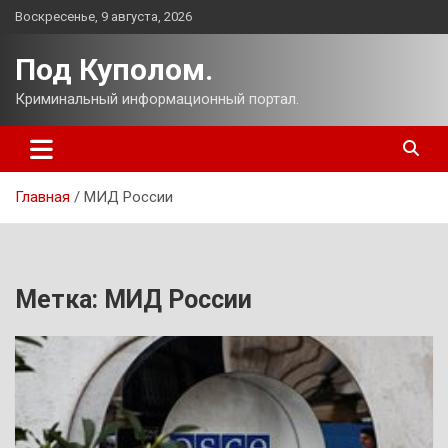
Перейти
Воскресенье, 9 августа, 2026
к
содержимому
Под Куполом.
Криминальный информационный портал.
Главная
МИД России
Метка:
МИД России