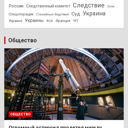
Следствие
России
Следственный комитет
Сочи
Украина
Суд
Спецоперации
Стихийные бедствия
Украины
ЧП
Украине
ФСБ
Франция
Общество
ОБЩЕСТВО
Огромный астероид пролетел между