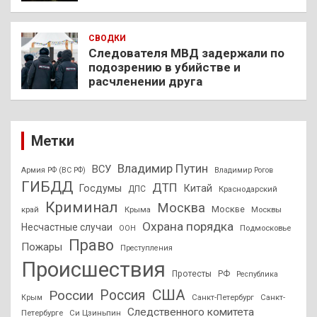
СВОДКИ
Следователя МВД задержали по
подозрению в убийстве и
расчленении друга
Метки
Владимир Путин
ВСУ
Армия РФ (ВС РФ)
Владимир Рогов
ГИБДД
ДТП
Госдумы
Китай
ДПС
Краснодарский
Криминал
Москва
Москве
край
Крыма
Москвы
Охрана порядка
Несчастные случаи
Подмосковье
ООН
Право
Пожары
Преступления
Происшествия
Протесты
РФ
Республика
США
России
Россия
Санкт-Петербург
Санкт-
Крым
Следственного комитета
Петербурге
Си Цзиньпин