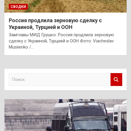
СВОДКИ
Россия продлила зерновую сделку с
Украиной, Турцией и ООН
Замглавы МИД Грушко: Россия продлила зерновую
сделку с Украиной, Турцией и ООН Фото: Viacheslav
Musiienko /…
П
о
и
с
к