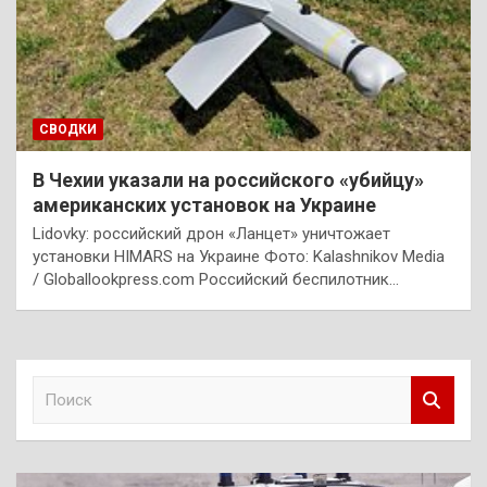
СВОДКИ
В Чехии указали на российского «убийцу»
американских установок на Украине
Lidovky: российский дрон «Ланцет» уничтожает
установки HIMARS на Украине Фото: Kalashnikov Media
/ Globallookpress.com Российский беспилотник…
П
о
и
с
к