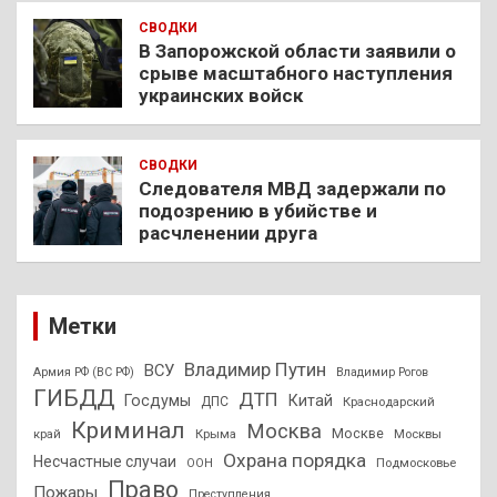
СВОДКИ
В Запорожской области заявили о
срыве масштабного наступления
украинских войск
СВОДКИ
Следователя МВД задержали по
подозрению в убийстве и
расчленении друга
Метки
Владимир Путин
ВСУ
Армия РФ (ВС РФ)
Владимир Рогов
ГИБДД
ДТП
Госдумы
Китай
ДПС
Краснодарский
Криминал
Москва
Москве
край
Крыма
Москвы
Охрана порядка
Несчастные случаи
Подмосковье
ООН
Право
Пожары
Преступления