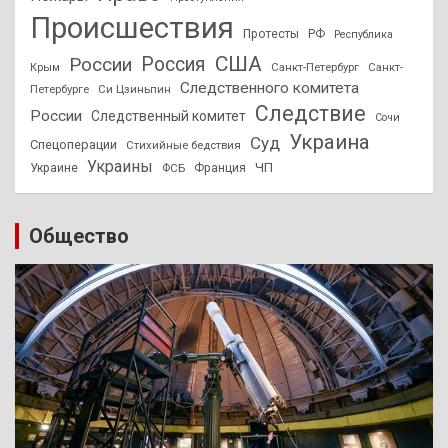
Происшествия
Протесты
РФ
Республика
США
России
Россия
Санкт-Петербург
Санкт-
Крым
Следственного комитета
Петербурге
Си Цзиньпин
Следствие
России
Следственный комитет
Сочи
Украина
Суд
Спецоперации
Стихийные бедствия
Украины
ЧП
Украине
ФСБ
Франция
Общество