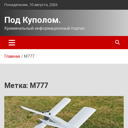
Перейти
Понедельник, 10 августа, 2026
к
содержимому
Под Куполом.
Криминальный информационный портал.
Главная
М777
Метка:
М777