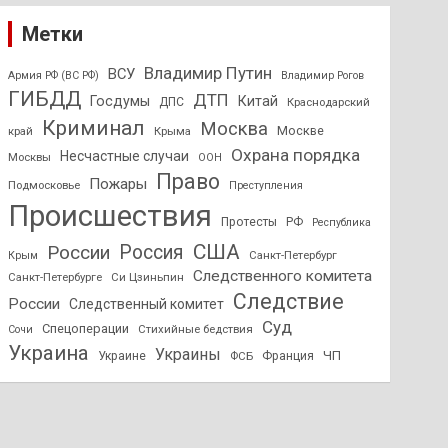
Метки
Владимир Путин
ВСУ
Армия РФ (ВС РФ)
Владимир Рогов
ГИБДД
ДТП
Госдумы
Китай
ДПС
Краснодарский
Криминал
Москва
Москве
край
Крыма
Охрана порядка
Несчастные случаи
Москвы
ООН
Право
Пожары
Подмосковье
Преступления
Происшествия
Протесты
РФ
Республика
США
России
Россия
Санкт-Петербург
Крым
Следственного комитета
Санкт-Петербурге
Си Цзиньпин
Следствие
России
Следственный комитет
Суд
Спецоперации
Стихийные бедствия
Сочи
Украина
Украины
ЧП
Украине
ФСБ
Франция