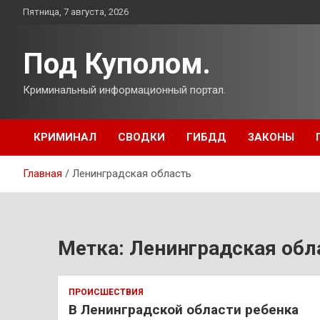
Перейти
Пятница, 7 августа, 2026
к
содержимому
Под Куполом.
Криминальный информационный портал.
КРИМИНАЛ
СВОДКИ
ГИБДД
ЗАКОНЫ
Главная
Ленинградская область
Метка:
Ленинградская обл
ПРОИСШЕСТВИЯ
В Ленинградской области ребенка