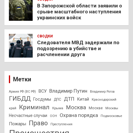
В Запорожской области заявили о
срыве масштабного наступления
украинских войск
СВОДКИ
Следователя МВД задержали по
подозрению в убийстве и
расчленении друга
Метки
Владимир Путин
ВСУ
Армия РФ (ВС РФ)
Владимир Рогов
ГИБДД
ДТП
Госдумы
Китай
ДПС
Краснодарский
Криминал
Москва
Москве
край
Крыма
Москвы
Охрана порядка
Несчастные случаи
Подмосковье
ООН
Право
Пожары
Преступления