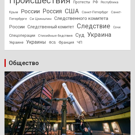
Происшествия
Протесты
РФ
Республика
США
России
Россия
Санкт-Петербург
Санкт-
Крым
Следственного комитета
Петербурге
Си Цзиньпин
Следствие
России
Следственный комитет
Сочи
Украина
Суд
Спецоперации
Стихийные бедствия
Украины
ЧП
Украине
ФСБ
Франция
Общество