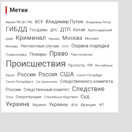
Метки
Владимир Путин
ВСУ
Армия РФ (ВС РФ)
Владимир Рогов
ГИБДД
ДТП
Госдумы
Китай
ДПС
Краснодарский
Криминал
Москва
Москве
край
Крыма
Охрана порядка
Несчастные случаи
Москвы
ООН
Право
Пожары
Подмосковье
Преступления
Происшествия
Протесты
РФ
Республика
США
России
Россия
Санкт-Петербург
Крым
Следственного комитета
Санкт-Петербурге
Си Цзиньпин
Следствие
России
Следственный комитет
Суд
Спецоперации
Стихийные бедствия
Сочи
Украина
Украины
ЧП
Украине
ФСБ
Франция