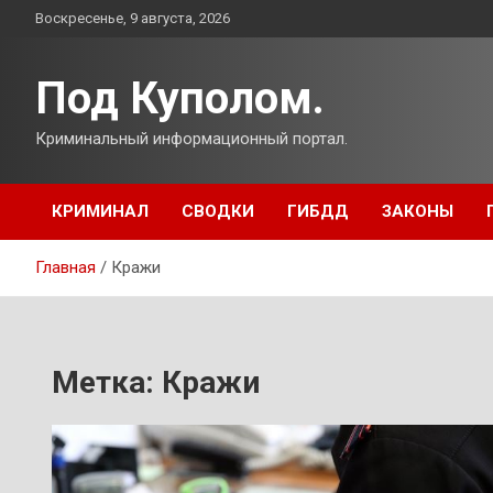
Перейти
Воскресенье, 9 августа, 2026
к
содержимому
Под Куполом.
Криминальный информационный портал.
КРИМИНАЛ
СВОДКИ
ГИБДД
ЗАКОНЫ
Главная
Кражи
Метка:
Кражи