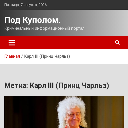
Перейти
Пятница, 7 августа, 2026
к
содержимому
Под Куполом.
Криминальный информационный портал.
Главная
Карл III (Принц Чарльз)
Метка:
Карл III (Принц Чарльз)