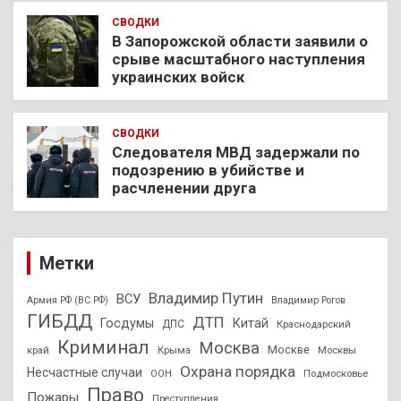
СВОДКИ
В Запорожской области заявили о
срыве масштабного наступления
украинских войск
СВОДКИ
Следователя МВД задержали по
подозрению в убийстве и
расчленении друга
Метки
Владимир Путин
ВСУ
Армия РФ (ВС РФ)
Владимир Рогов
ГИБДД
ДТП
Госдумы
Китай
ДПС
Краснодарский
Криминал
Москва
Москве
край
Крыма
Москвы
Охрана порядка
Несчастные случаи
Подмосковье
ООН
Право
Пожары
Преступления