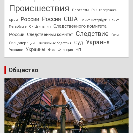
Происшествия
Протесты
РФ
Республика
США
России
Россия
Санкт-Петербург
Санкт-
Крым
Следственного комитета
Петербурге
Си Цзиньпин
Следствие
России
Следственный комитет
Сочи
Украина
Суд
Спецоперации
Стихийные бедствия
Украины
ЧП
Украине
ФСБ
Франция
Общество