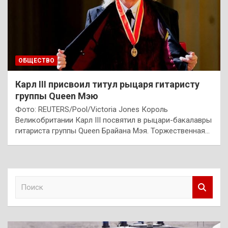
ОБЩЕСТВО
Карл III присвоил титул рыцаря гитаристу
группы Queen Мэю
Фото: REUTERS/Pool/Victoria Jones Король
Великобритании Карл III посвятил в рыцари-бакалавры
гитариста группы Queen Брайана Мэя. Торжественная…
П
о
и
с
к