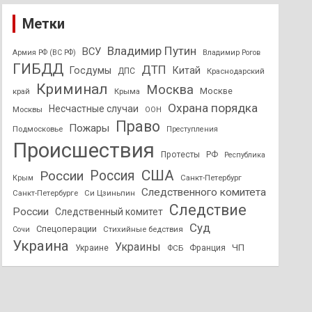
Метки
Владимир Путин
ВСУ
Армия РФ (ВС РФ)
Владимир Рогов
ГИБДД
ДТП
Госдумы
Китай
ДПС
Краснодарский
Криминал
Москва
Москве
край
Крыма
Охрана порядка
Несчастные случаи
Москвы
ООН
Право
Пожары
Подмосковье
Преступления
Происшествия
Протесты
РФ
Республика
США
России
Россия
Санкт-Петербург
Крым
Следственного комитета
Санкт-Петербурге
Си Цзиньпин
Следствие
России
Следственный комитет
Суд
Спецоперации
Стихийные бедствия
Сочи
Украина
Украины
ЧП
Украине
ФСБ
Франция