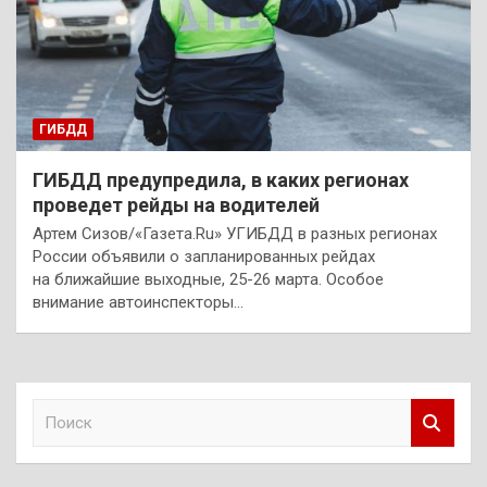
ГИБДД
ГИБДД предупредила, в каких регионах
проведет рейды на водителей
Артем Сизов/«Газета.Ru» УГИБДД в разных регионах
России объявили о запланированных рейдах
на ближайшие выходные, 25-26 марта. Особое
внимание автоинспекторы…
П
о
и
с