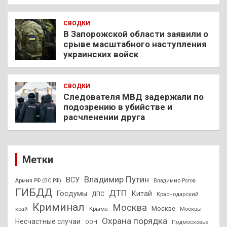
СВОДКИ
В Запорожской области заявили о
срыве масштабного наступления
украинских войск
СВОДКИ
Следователя МВД задержали по
подозрению в убийстве и
расчленении друга
Метки
Владимир Путин
ВСУ
Армия РФ (ВС РФ)
Владимир Рогов
ГИБДД
ДТП
Госдумы
Китай
ДПС
Краснодарский
Криминал
Москва
Москве
край
Крыма
Москвы
Охрана порядка
Несчастные случаи
Подмосковье
ООН