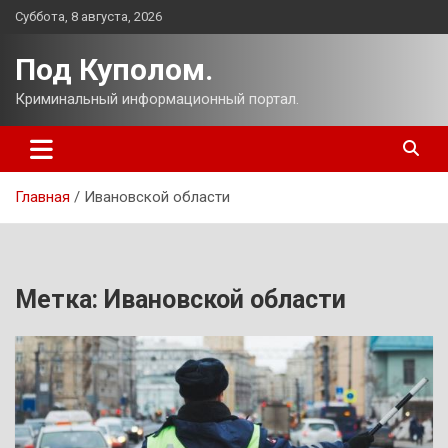
Перейти
Суббота, 8 августа, 2026
к
содержимому
Под Куполом.
Криминальный информационный портал.
Главная
Ивановской области
Метка:
Ивановской области