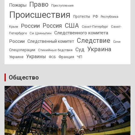
Право
Пожары
Преступления
Происшествия
Протесты
РФ
Республика
США
России
Россия
Санкт-Петербург
Санкт-
Крым
Следственного комитета
Петербурге
Си Цзиньпин
Следствие
России
Следственный комитет
Сочи
Украина
Суд
Спецоперации
Стихийные бедствия
Украины
ЧП
Украине
ФСБ
Франция
Общество