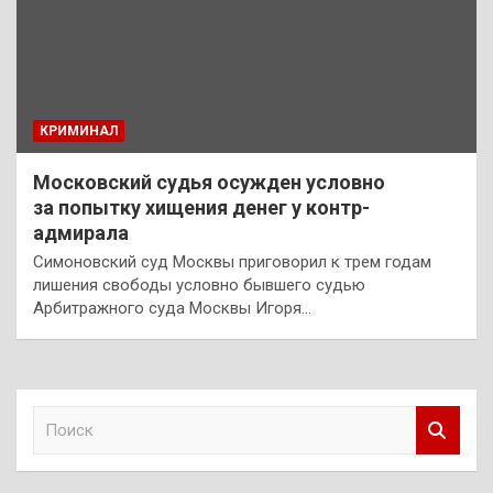
КРИМИНАЛ
Московский судья осужден условно
за попытку хищения денег у контр-
адмирала
Симоновский суд Москвы приговорил к трем годам
лишения свободы условно бывшего судью
Арбитражного суда Москвы Игоря…
П
о
и
с