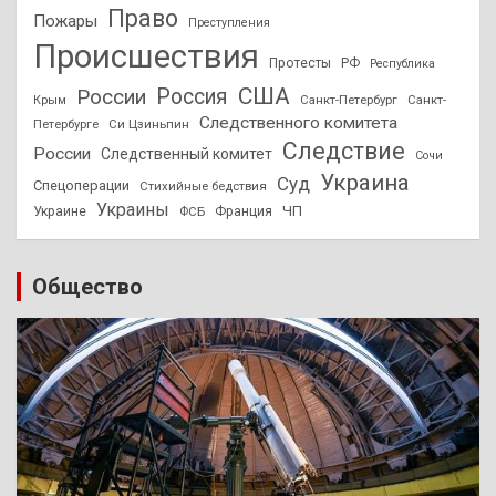
Право
Пожары
Преступления
Происшествия
Протесты
РФ
Республика
США
России
Россия
Санкт-Петербург
Санкт-
Крым
Следственного комитета
Петербурге
Си Цзиньпин
Следствие
России
Следственный комитет
Сочи
Украина
Суд
Спецоперации
Стихийные бедствия
Украины
ЧП
Украине
ФСБ
Франция
Общество