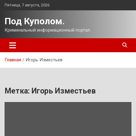
Перейти
Пятница, 7 августа, 2026
к
содержимому
Под Куполом.
Криминальный информационный портал.
Главная
Игорь Изместьев
Метка:
Игорь Изместьев