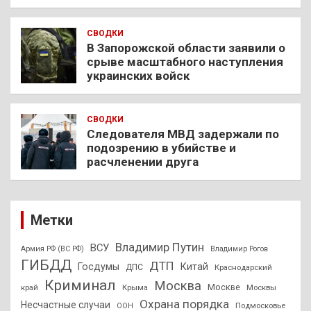
СВОДКИ
В Запорожской области заявили о
срыве масштабного наступления
украинских войск
СВОДКИ
Следователя МВД задержали по
подозрению в убийстве и
расчленении друга
Метки
Владимир Путин
ВСУ
Армия РФ (ВС РФ)
Владимир Рогов
ГИБДД
ДТП
Госдумы
Китай
ДПС
Краснодарский
Криминал
Москва
Москве
край
Крыма
Москвы
Охрана порядка
Несчастные случаи
Подмосковье
ООН