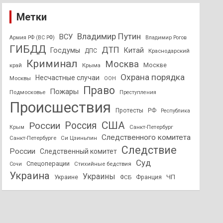
Метки
Владимир Путин
ВСУ
Армия РФ (ВС РФ)
Владимир Рогов
ГИБДД
ДТП
Госдумы
Китай
ДПС
Краснодарский
Криминал
Москва
Москве
край
Крыма
Охрана порядка
Несчастные случаи
Москвы
ООН
Право
Пожары
Подмосковье
Преступления
Происшествия
Протесты
РФ
Республика
США
России
Россия
Санкт-Петербург
Крым
Следственного комитета
Санкт-Петербурге
Си Цзиньпин
Следствие
России
Следственный комитет
Суд
Спецоперации
Стихийные бедствия
Сочи
Украина
Украины
ЧП
Украине
ФСБ
Франция