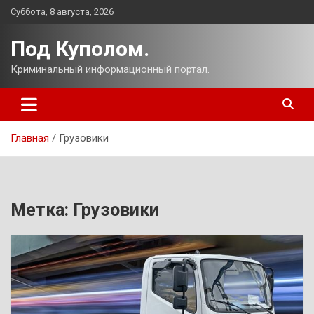
Перейти
Суббота, 8 августа, 2026
к
содержимому
Под Куполом.
Криминальный информационный портал.
Главная
Грузовики
Метка:
Грузовики