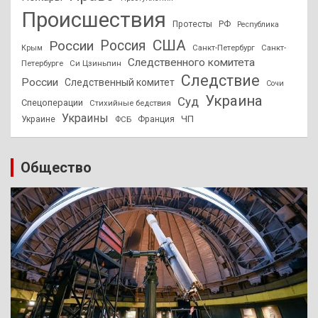
Происшествия
Протесты
РФ
Республика
США
России
Россия
Санкт-Петербург
Санкт-
Крым
Следственного комитета
Петербурге
Си Цзиньпин
Следствие
России
Следственный комитет
Сочи
Украина
Суд
Спецоперации
Стихийные бедствия
Украины
ЧП
Украине
ФСБ
Франция
Общество