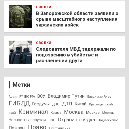
СВОДКИ
В Запорожской области заявили о
срыве масштабного наступления
украинских войск
СВОДКИ
Следователя МВД задержали по
подозрению в убийстве и
расчленении друга
Метки
Владимир Путин
ВСУ
Армия РФ (ВС РФ)
Владимир Рогов
ГИБДД
ДТП
Госдумы
Китай
ДПС
Краснодарский
Криминал
Москва
Москве
край
Крыма
Москвы
Охрана порядка
Несчастные случаи
Подмосковье
ООН
Право
Пожары
Преступления