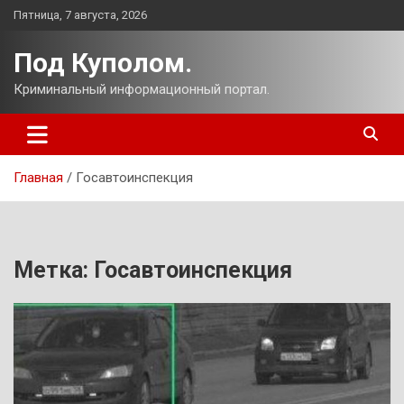
Перейти
Пятница, 7 августа, 2026
к
содержимому
Под Куполом.
Криминальный информационный портал.
Главная
Госавтоинспекция
Метка:
Госавтоинспекция