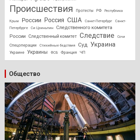
Происшествия
Протесты
РФ
Республика
США
России
Россия
Санкт-Петербург
Санкт-
Крым
Следственного комитета
Петербурге
Си Цзиньпин
Следствие
России
Следственный комитет
Сочи
Украина
Суд
Спецоперации
Стихийные бедствия
Украины
ЧП
Украине
ФСБ
Франция
Общество