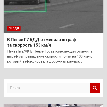
ГИБДД
В Пензе ГИБДД отменила штраф
за скорость 153 км/ч
Пенза live/VK В Пензе Госавтоинспекция отменила
штраф за превышение скорости почти на 100 км/ч,
который зафиксировала дорожная камера.…
П
о
и
с
к