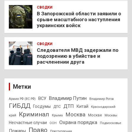
СВОДКИ
В Запорожской области заявили о
срыве масштабного наступления
украинских войск
СВОДКИ
Следователя МВД задержали по
подозрению в убийстве и
расчленении друга
Метки
Владимир Путин
ВСУ
Армия РФ (ВС РФ)
Владимир Рогов
ГИБДД
ДТП
Госдумы
Китай
ДПС
Краснодарский
Криминал
Москва
Москве
край
Крыма
Москвы
Охрана порядка
Несчастные случаи
Подмосковье
ООН
Право
Пожары
Преступления