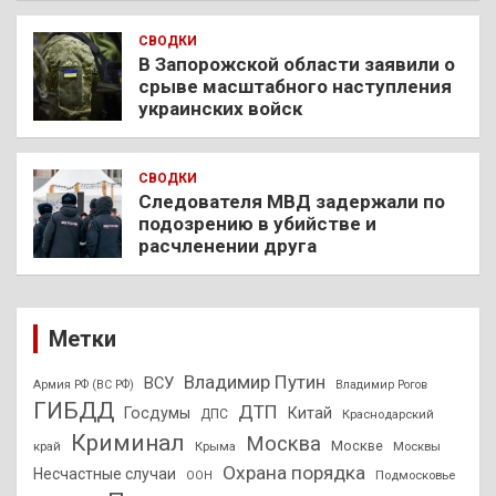
СВОДКИ
В Запорожской области заявили о
срыве масштабного наступления
украинских войск
СВОДКИ
Следователя МВД задержали по
подозрению в убийстве и
расчленении друга
Метки
Владимир Путин
ВСУ
Армия РФ (ВС РФ)
Владимир Рогов
ГИБДД
ДТП
Госдумы
Китай
ДПС
Краснодарский
Криминал
Москва
Москве
край
Крыма
Москвы
Охрана порядка
Несчастные случаи
Подмосковье
ООН