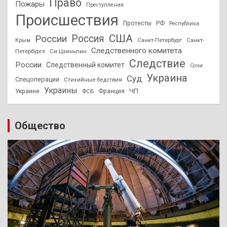
Право
Пожары
Преступления
Происшествия
Протесты
РФ
Республика
США
России
Россия
Санкт-Петербург
Санкт-
Крым
Следственного комитета
Петербурге
Си Цзиньпин
Следствие
России
Следственный комитет
Сочи
Украина
Суд
Спецоперации
Стихийные бедствия
Украины
ЧП
Украине
ФСБ
Франция
Общество