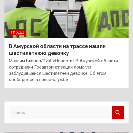
ГИБДД
В Амурской области на трассе нашли
шестилетнюю девочку
Максим Блинов/РИА «Новости» В Амурской области
сотрудники Госавтоинспекции помогли
заблудившейся шестилетней девочке. Об этом
сообщается в пресс-службе…
П
о
и
с