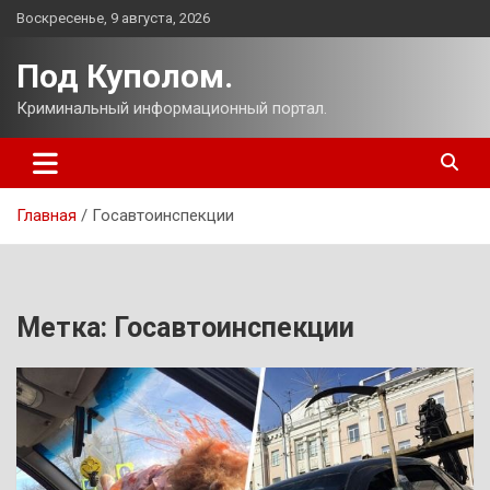
Перейти
Воскресенье, 9 августа, 2026
к
содержимому
Под Куполом.
Криминальный информационный портал.
Главная
Госавтоинспекции
Метка:
Госавтоинспекции