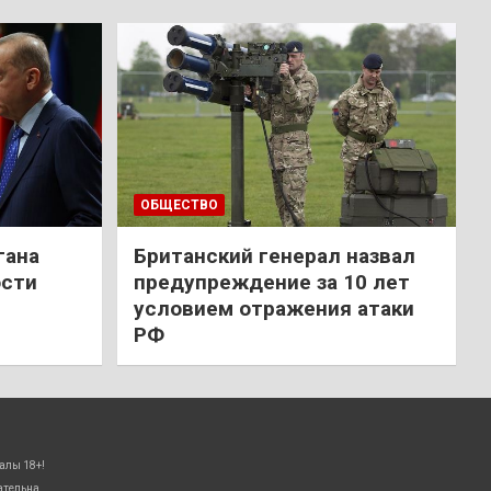
ОБЩЕСТВО
гана
Британский генерал назвал
ости
предупреждение за 10 лет
условием отражения атаки
РФ
алы 18+!
ательна.