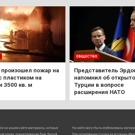
ОБЩЕСТВО
 произошел пожар на
Представитель Эрдо
с пластиком на
напомнил об открыт
 3500 кв. м
Турции в вопросе
расширения НАТО
ли на нашем сайте материалы, которые
На сайте могут быть опубликованы матери
кие права, принадлежащие Вам, Вашей
При цитировании ссылка на источник обяз