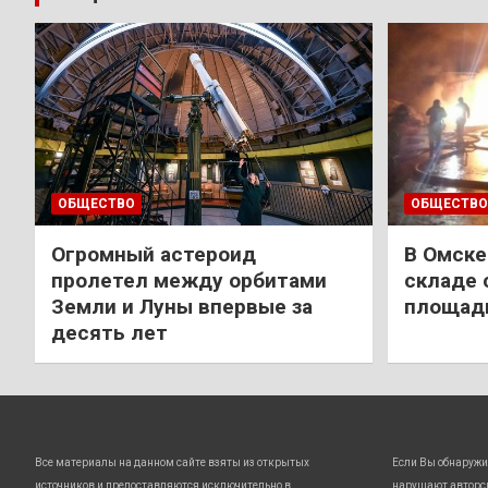
ОБЩЕСТВО
ОБЩЕСТВО
Огромный астероид
В Омске
пролетел между орбитами
складе 
Земли и Луны впервые за
площади
десять лет
Все материалы на данном сайте взяты из открытых
Если Вы обнаружи
источников и предоставляются исключительно в
нарушают авторс