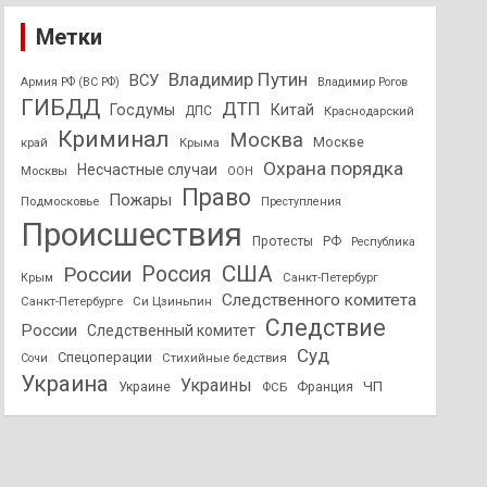
Метки
Владимир Путин
ВСУ
Армия РФ (ВС РФ)
Владимир Рогов
ГИБДД
ДТП
Госдумы
Китай
ДПС
Краснодарский
Криминал
Москва
Москве
край
Крыма
Охрана порядка
Несчастные случаи
Москвы
ООН
Право
Пожары
Подмосковье
Преступления
Происшествия
Протесты
РФ
Республика
США
России
Россия
Санкт-Петербург
Крым
Следственного комитета
Санкт-Петербурге
Си Цзиньпин
Следствие
России
Следственный комитет
Суд
Спецоперации
Стихийные бедствия
Сочи
Украина
Украины
ЧП
Украине
ФСБ
Франция