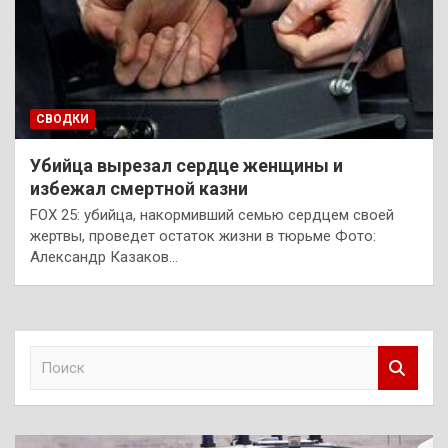
СВОДКИ
Убийца вырезал сердце женщины и
избежал смертной казни
FOX 25: убийца, накормивший семью сердцем своей
жертвы, проведет остаток жизни в тюрьме Фото:
Александр Казаков…
П
о
и
с
к