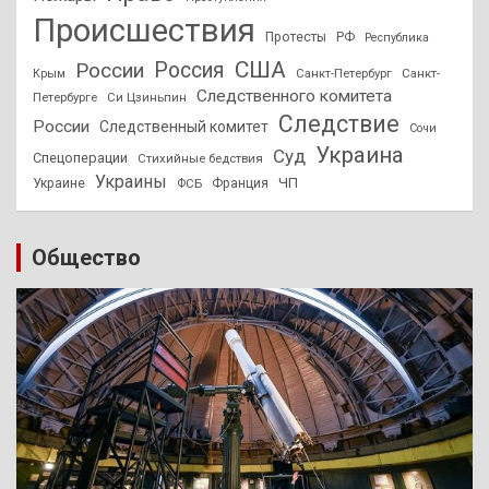
Происшествия
Протесты
РФ
Республика
США
России
Россия
Санкт-Петербург
Санкт-
Крым
Следственного комитета
Петербурге
Си Цзиньпин
Следствие
России
Следственный комитет
Сочи
Украина
Суд
Спецоперации
Стихийные бедствия
Украины
ЧП
Украине
ФСБ
Франция
Общество