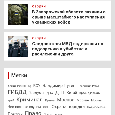
СВОДКИ
В Запорожской области заявили о
срыве масштабного наступления
украинских войск
СВОДКИ
Следователя МВД задержали по
подозрению в убийстве и
расчленении друга
Метки
Владимир Путин
ВСУ
Армия РФ (ВС РФ)
Владимир Рогов
ГИБДД
ДТП
Госдумы
Китай
ДПС
Краснодарский
Криминал
Москва
Москве
край
Крыма
Москвы
Охрана порядка
Несчастные случаи
Подмосковье
ООН
Право
Пожары
Преступления