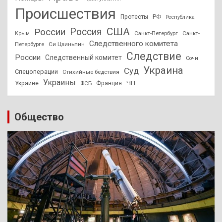
Происшествия
Протесты
РФ
Республика
США
России
Россия
Санкт-Петербург
Санкт-
Крым
Следственного комитета
Петербурге
Си Цзиньпин
Следствие
России
Следственный комитет
Сочи
Украина
Суд
Спецоперации
Стихийные бедствия
Украины
ЧП
Украине
ФСБ
Франция
Общество