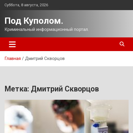
Перейти
Суббота, 8 августа, 2026
к
содержимому
Под Куполом.
Криминальный информационный портал.
Главная
Дмитрий Скворцов
Метка:
Дмитрий Скворцов