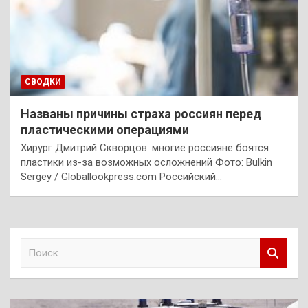
СВОДКИ
Названы причины страха россиян перед
пластическими операциями
Хирург Дмитрий Скворцов: многие россияне боятся
пластики из-за возможных осложнений Фото: Bulkin
Sergey / Globallookpress.com Российский…
П
о
и
с
к