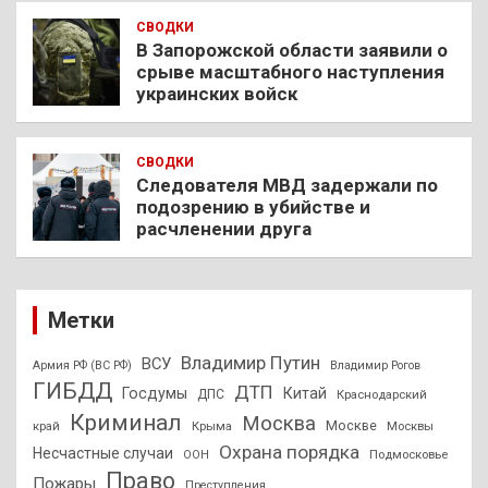
СВОДКИ
В Запорожской области заявили о
срыве масштабного наступления
украинских войск
СВОДКИ
Следователя МВД задержали по
подозрению в убийстве и
расчленении друга
Метки
Владимир Путин
ВСУ
Армия РФ (ВС РФ)
Владимир Рогов
ГИБДД
ДТП
Госдумы
Китай
ДПС
Краснодарский
Криминал
Москва
Москве
край
Крыма
Москвы
Охрана порядка
Несчастные случаи
Подмосковье
ООН
Право
Пожары
Преступления