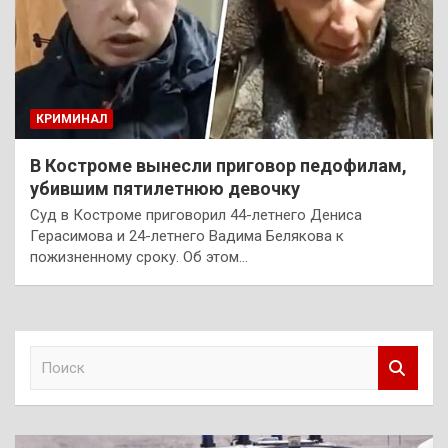
КРИМИНАЛ
В Костроме вынесли приговор педофилам,
убившим пятилетнюю девочку
Суд в Костроме приговорил 44-летнего Дениса
Герасимова и 24-летнего Вадима Белякова к
пожизненному сроку. Об этом…
П
о
и
с
к