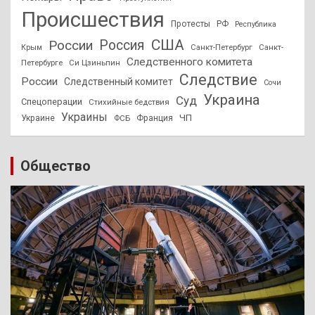
Происшествия
Протесты
РФ
Республика
США
России
Россия
Санкт-Петербург
Санкт-
Крым
Следственного комитета
Петербурге
Си Цзиньпин
Следствие
России
Следственный комитет
Сочи
Украина
Суд
Спецоперации
Стихийные бедствия
Украины
ЧП
Украине
ФСБ
Франция
Общество