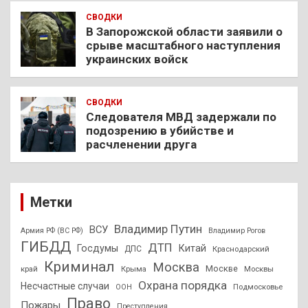
СВОДКИ
В Запорожской области заявили о
срыве масштабного наступления
украинских войск
СВОДКИ
Следователя МВД задержали по
подозрению в убийстве и
расчленении друга
Метки
Владимир Путин
ВСУ
Армия РФ (ВС РФ)
Владимир Рогов
ГИБДД
ДТП
Госдумы
Китай
ДПС
Краснодарский
Криминал
Москва
Москве
край
Крыма
Москвы
Охрана порядка
Несчастные случаи
Подмосковье
ООН
Право
Пожары
Преступления