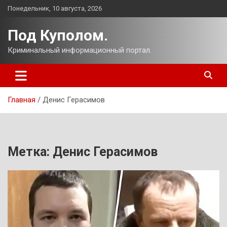
Перейти
Понедельник, 10 августа, 2026
к
содержимому
Под Куполом.
Криминальный информационный портал.
Главная
Денис Герасимов
Метка:
Денис Герасимов