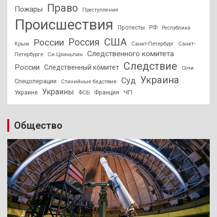
Право
Пожары
Преступления
Происшествия
Протесты
РФ
Республика
США
России
Россия
Санкт-Петербург
Санкт-
Крым
Следственного комитета
Петербурге
Си Цзиньпин
Следствие
России
Следственный комитет
Сочи
Украина
Суд
Спецоперации
Стихийные бедствия
Украины
ЧП
Украине
ФСБ
Франция
Общество