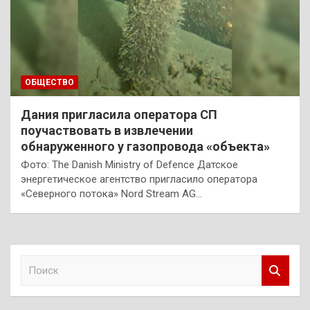
ОБЩЕСТВО
Дания пригласила оператора СП
поучаствовать в извлечении
обнаруженного у газопровода «объекта»
Фото: The Danish Ministry of Defence Датское
энергетическое агентство пригласило оператора
«Северного потока» Nord Stream AG…
П
о
и
с