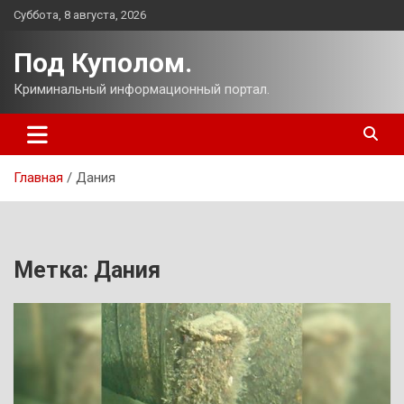
Перейти
Суббота, 8 августа, 2026
к
содержимому
Под Куполом.
Криминальный информационный портал.
Главная
Дания
Метка:
Дания