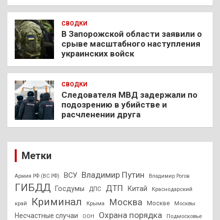
СВОДКИ
В Запорожской области заявили о
срыве масштабного наступления
украинских войск
СВОДКИ
Следователя МВД задержали по
подозрению в убийстве и
расчленении друга
Метки
Владимир Путин
ВСУ
Армия РФ (ВС РФ)
Владимир Рогов
ГИБДД
ДТП
Госдумы
Китай
ДПС
Краснодарский
Криминал
Москва
Москве
край
Крыма
Москвы
Охрана порядка
Несчастные случаи
Подмосковье
ООН