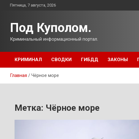
Перейти
Пятница, 7 августа, 2026
к
содержимому
Под Куполом.
Криминальный информационный портал.
КРИМИНАЛ
СВОДКИ
ГИБДД
ЗАКОНЫ
Главная
Чёрное море
Метка:
Чёрное море