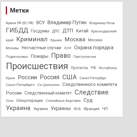
Метки
Владимир Путин
ВСУ
Армия РФ (ВС РФ)
Владимир Рогов
ГИБДД
ДТП
Госдумы
Китай
ДПС
Краснодарский
Криминал
Москва
Москве
край
Крыма
Охрана порядка
Несчастные случаи
Москвы
ООН
Право
Пожары
Подмосковье
Преступления
Происшествия
Протесты
РФ
Республика
США
России
Россия
Санкт-Петербург
Крым
Следственного комитета
Санкт-Петербурге
Си Цзиньпин
Следствие
России
Следственный комитет
Суд
Спецоперации
Стихийные бедствия
Сочи
Украина
Украины
ЧП
Украине
ФСБ
Франция