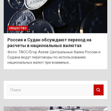
ОБЩЕСТВО
Россия и Судан обсуждают переход на
расчеты в национальных валютах
Фото: ТАСС/Егор Алеев Центральные банки России и
Судана ведут переговоры по использованию
национальных валют при взаимных…
П
о
и
с
к