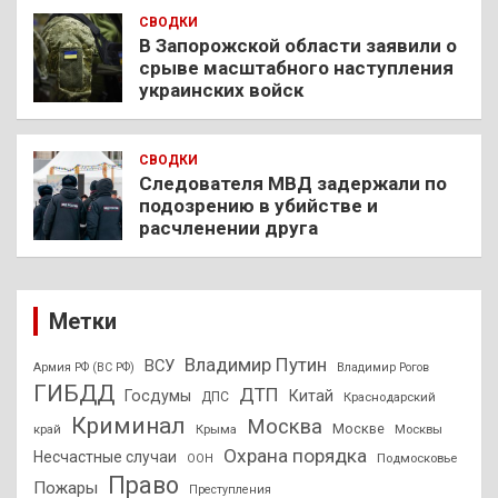
СВОДКИ
В Запорожской области заявили о
срыве масштабного наступления
украинских войск
СВОДКИ
Следователя МВД задержали по
подозрению в убийстве и
расчленении друга
Метки
Владимир Путин
ВСУ
Армия РФ (ВС РФ)
Владимир Рогов
ГИБДД
ДТП
Госдумы
Китай
ДПС
Краснодарский
Криминал
Москва
Москве
край
Крыма
Москвы
Охрана порядка
Несчастные случаи
Подмосковье
ООН
Право
Пожары
Преступления