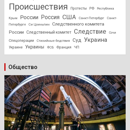
Происшествия
Протесты
РФ
Республика
США
России
Россия
Санкт-Петербург
Санкт-
Крым
Следственного комитета
Петербурге
Си Цзиньпин
Следствие
России
Следственный комитет
Сочи
Украина
Суд
Спецоперации
Стихийные бедствия
Украины
ЧП
Украине
ФСБ
Франция
Общество