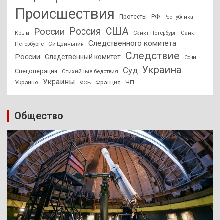
Происшествия
Протесты
РФ
Республика
США
России
Россия
Санкт-Петербург
Санкт-
Крым
Следственного комитета
Петербурге
Си Цзиньпин
Следствие
России
Следственный комитет
Сочи
Украина
Суд
Спецоперации
Стихийные бедствия
Украины
ЧП
Украине
ФСБ
Франция
Общество