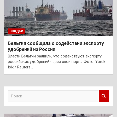
СВОДКИ
Бельгия сообщила о содействии экспорту
удобрений из России
Власти Бельгии заявили, что содействуют экспорту
российских удобрений через свои порты Фото: Yoruk
Isik / Reuters…
П
о
и
с
к