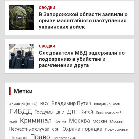
СВОДКИ
В Запорожской области заявили о
срыве масштабного наступления
украинских войск
СВОДКИ
Следователя МВД задержали по
подозрению в убийстве и
расчленении друга
Метки
Владимир Путин
ВСУ
Армия РФ (ВС РФ)
Владимир Рогов
ГИБДД
ДТП
Госдумы
Китай
ДПС
Краснодарский
Криминал
Москва
Москве
край
Крыма
Москвы
Охрана порядка
Несчастные случаи
Подмосковье
ООН
Право
Пожары
Преступления