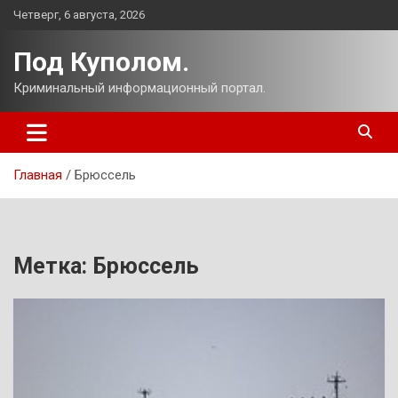
Перейти
Четверг, 6 августа, 2026
к
содержимому
Под Куполом.
Криминальный информационный портал.
Главная
Брюссель
Метка:
Брюссель