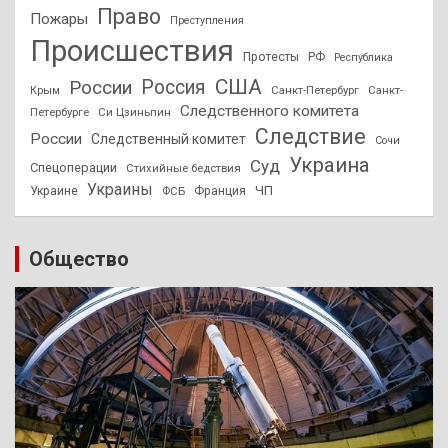
Право
Пожары
Преступления
Происшествия
Протесты
РФ
Республика
США
России
Россия
Санкт-Петербург
Санкт-
Крым
Следственного комитета
Петербурге
Си Цзиньпин
Следствие
России
Следственный комитет
Сочи
Украина
Суд
Спецоперации
Стихийные бедствия
Украины
ЧП
Украине
ФСБ
Франция
Общество