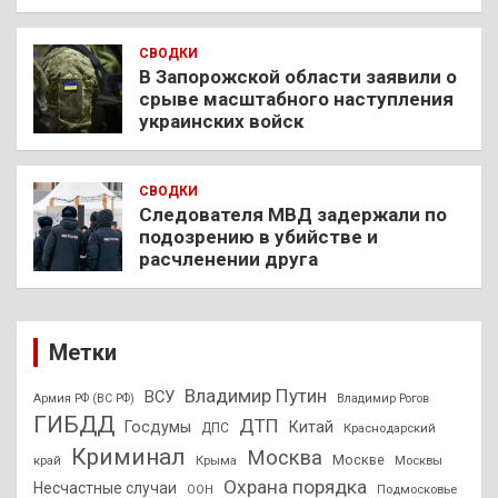
СВОДКИ
В Запорожской области заявили о
срыве масштабного наступления
украинских войск
СВОДКИ
Следователя МВД задержали по
подозрению в убийстве и
расчленении друга
Метки
Владимир Путин
ВСУ
Армия РФ (ВС РФ)
Владимир Рогов
ГИБДД
ДТП
Госдумы
Китай
ДПС
Краснодарский
Криминал
Москва
Москве
край
Крыма
Москвы
Охрана порядка
Несчастные случаи
Подмосковье
ООН