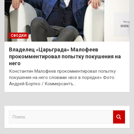
СВОДКИ
Владелец «Царьграда» Малофеев
прокомментировал попытку покушения на
него
Константин Малофеев прокомментировал попытку
покушения на него словами «все в порядке» Фото:
Андрей Бортко / Коммерсантъ…
П
о
и
с