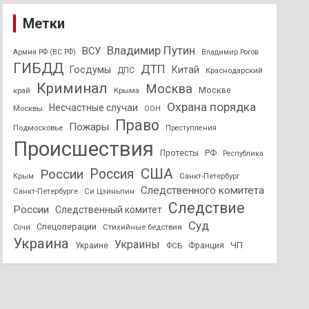
Метки
Владимир Путин
ВСУ
Армия РФ (ВС РФ)
Владимир Рогов
ГИБДД
ДТП
Госдумы
Китай
ДПС
Краснодарский
Криминал
Москва
Москве
край
Крыма
Охрана порядка
Несчастные случаи
Москвы
ООН
Право
Пожары
Подмосковье
Преступления
Происшествия
Протесты
РФ
Республика
США
России
Россия
Санкт-Петербург
Крым
Следственного комитета
Санкт-Петербурге
Си Цзиньпин
Следствие
России
Следственный комитет
Суд
Спецоперации
Стихийные бедствия
Сочи
Украина
Украины
ЧП
Украине
ФСБ
Франция