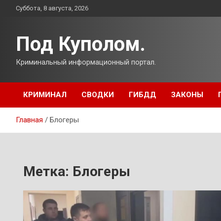
Перейти
Суббота, 8 августа, 2026
к
содержимому
Под Куполом.
Криминальный информационный портал.
КРИМИНАЛ
СВОДКИ
ГИБДД
ЗАКОНЫ
Главная
Блогеры
Метка:
Блогеры