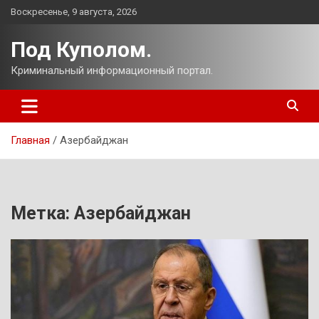
Перейти
Воскресенье, 9 августа, 2026
к
содержимому
Под Куполом.
Криминальный информационный портал.
Главная
Азербайджан
Метка:
Азербайджан