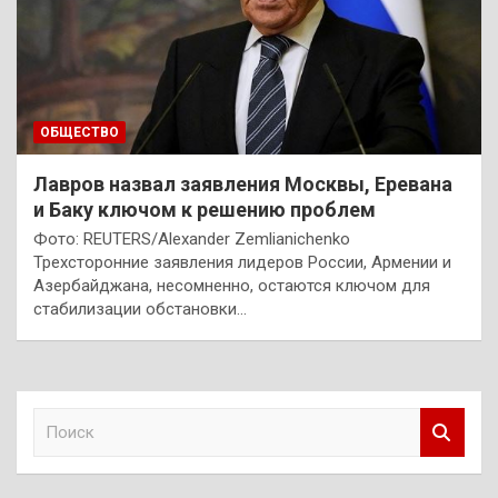
ОБЩЕСТВО
Лавров назвал заявления Москвы, Еревана
и Баку ключом к решению проблем
Фото: REUTERS/Alexander Zemlianichenko
Трехсторонние заявления лидеров России, Армении и
Азербайджана, несомненно, остаются ключом для
стабилизации обстановки…
П
о
и
с