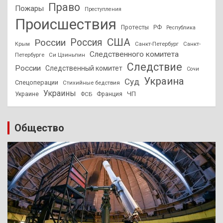
Право
Пожары
Преступления
Происшествия
Протесты
РФ
Республика
США
России
Россия
Санкт-Петербург
Санкт-
Крым
Следственного комитета
Петербурге
Си Цзиньпин
Следствие
России
Следственный комитет
Сочи
Украина
Суд
Спецоперации
Стихийные бедствия
Украины
ЧП
Украине
ФСБ
Франция
Общество