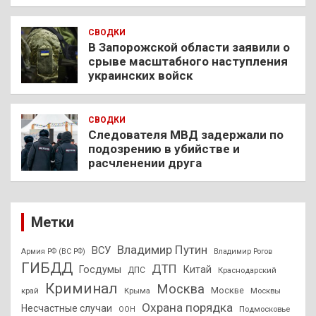
СВОДКИ
В Запорожской области заявили о
срыве масштабного наступления
украинских войск
СВОДКИ
Следователя МВД задержали по
подозрению в убийстве и
расчленении друга
Метки
Владимир Путин
ВСУ
Армия РФ (ВС РФ)
Владимир Рогов
ГИБДД
ДТП
Госдумы
Китай
ДПС
Краснодарский
Криминал
Москва
Москве
край
Крыма
Москвы
Охрана порядка
Несчастные случаи
Подмосковье
ООН