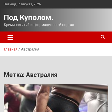
Перейти
Пятница, 7 августа, 2026
к
содержимому
Под Куполом.
Криминальный информационный портал.
Главная
Австралия
Метка:
Австралия