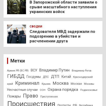
В Запорожской области заявили о
срыве масштабного наступления
украинских войск
СВОДКИ
Следователя МВД задержали по
подозрению в убийстве и
расчленении друга
Метки
Владимир Путин
ВСУ
Армия РФ (ВС РФ)
Владимир Рогов
ГИБДД
ДТП
Госдумы
Китай
ДПС
Краснодарский
Криминал
Москва
Москве
край
Крыма
Москвы
Охрана порядка
Несчастные случаи
Подмосковье
ООН
Право
Пожары
Преступления
Происшествия
Протесты
РФ
Республика