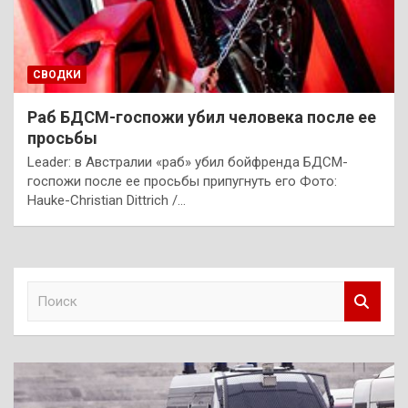
СВОДКИ
Раб БДСМ-госпожи убил человека после ее
просьбы
Leader: в Австралии «раб» убил бойфренда БДСМ-
госпожи после ее просьбы припугнуть его Фото:
Hauke-Christian Dittrich /…
П
о
и
с
к