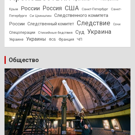
США
России
Россия
Санкт-Петербург
Санкт-
Крым
Следственного комитета
Петербурге
Си Цзиньпин
Следствие
России
Следственный комитет
Сочи
Украина
Суд
Спецоперации
Стихийные бедствия
Украины
ЧП
Украине
ФСБ
Франция
Общество