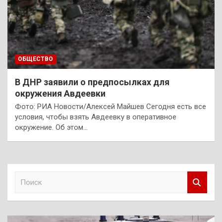
ОБЩЕСТВО
В ДНР заявили о предпосылках для
окружения Авдеевки
Фото: РИА Новости/Алексей Майшев Сегодня есть все
условия, чтобы взять Авдеевку в оперативное
окружение. Об этом…
П
о
и
с
к