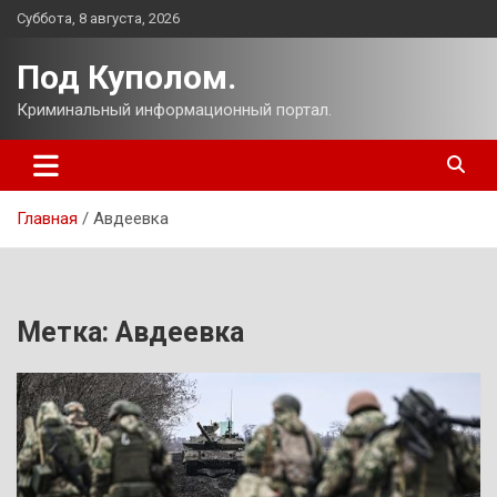
Перейти
Суббота, 8 августа, 2026
к
содержимому
Под Куполом.
Криминальный информационный портал.
Главная
Авдеевка
Метка:
Авдеевка