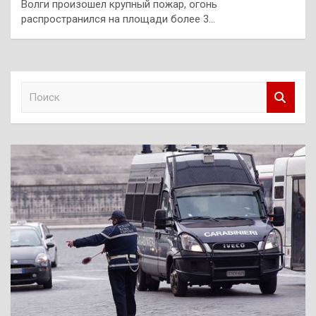
Волги произошел крупный пожар, огонь
распространился на площади более 3…
П
о
и
с
к