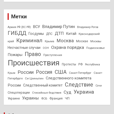
Метки
Владимир Путин
ВСУ
Армия РФ (ВС РФ)
Владимир Рогов
ГИБДД
ДТП
Госдумы
Китай
ДПС
Краснодарский
Криминал
Москва
Москве
край
Крыма
Москвы
Охрана порядка
Несчастные случаи
Подмосковье
ООН
Право
Пожары
Преступления
Происшествия
Протесты
РФ
Республика
США
России
Россия
Санкт-Петербург
Санкт-
Крым
Следственного комитета
Петербурге
Си Цзиньпин
Следствие
России
Следственный комитет
Сочи
Украина
Суд
Спецоперации
Стихийные бедствия
Украины
ЧП
Украине
ФСБ
Франция