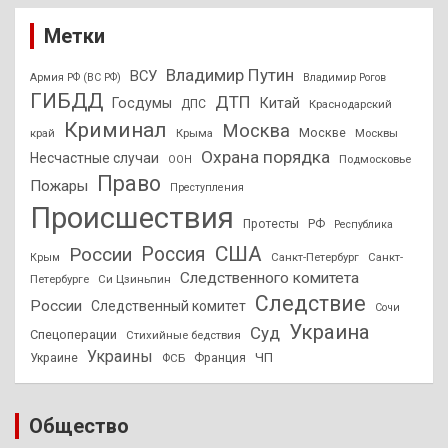
Метки
Владимир Путин
ВСУ
Армия РФ (ВС РФ)
Владимир Рогов
ГИБДД
ДТП
Госдумы
Китай
ДПС
Краснодарский
Криминал
Москва
Москве
край
Крыма
Москвы
Охрана порядка
Несчастные случаи
Подмосковье
ООН
Право
Пожары
Преступления
Происшествия
Протесты
РФ
Республика
США
России
Россия
Санкт-Петербург
Санкт-
Крым
Следственного комитета
Петербурге
Си Цзиньпин
Следствие
России
Следственный комитет
Сочи
Украина
Суд
Спецоперации
Стихийные бедствия
Украины
ЧП
Украине
ФСБ
Франция
Общество