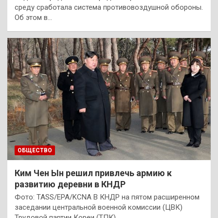
среду сработала система противовоздушной обороны.
Об этом в…
ОБЩЕСТВО
Ким Чен Ын решил привлечь армию к
развитию деревни в КНДР
Фото: TASS/EPA/KCNA В КНДР на пятом расширенном
заседании центральной военной комиссии (ЦВК)
Трудовой партии Кореи (ТПК)…