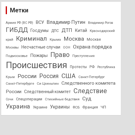
Метки
Владимир Путин
ВСУ
Армия РФ (ВС РФ)
Владимир Рогов
ГИБДД
ДТП
Госдумы
Китай
ДПС
Краснодарский
Криминал
Москва
Москве
край
Крыма
Охрана порядка
Несчастные случаи
Москвы
ООН
Право
Пожары
Подмосковье
Преступления
Происшествия
Протесты
РФ
Республика
США
России
Россия
Санкт-Петербург
Крым
Следственного комитета
Санкт-Петербурге
Си Цзиньпин
Следствие
России
Следственный комитет
Суд
Спецоперации
Стихийные бедствия
Сочи
Украина
Украины
ЧП
Украине
ФСБ
Франция