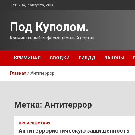
Перейти
Пятница, 7 августа, 2026
к
содержимому
Под Куполом.
Криминальный информационный портал.
КРИМИНАЛ
СВОДКИ
ГИБДД
ЗАКОНЫ
Главная
Антитеррор
Метка:
Антитеррор
ПРОИСШЕСТВИЯ
Антитеррористическую защищенность