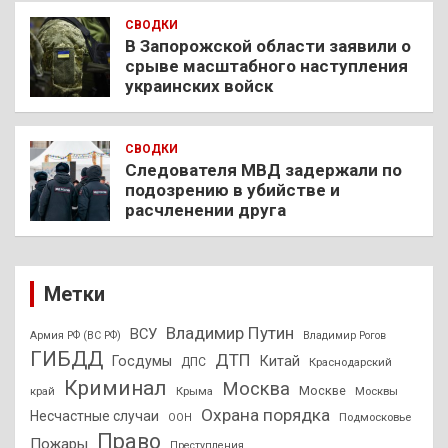
СВОДКИ
В Запорожской области заявили о
срыве масштабного наступления
украинских войск
СВОДКИ
Следователя МВД задержали по
подозрению в убийстве и
расчленении друга
Метки
Владимир Путин
ВСУ
Армия РФ (ВС РФ)
Владимир Рогов
ГИБДД
ДТП
Госдумы
Китай
ДПС
Краснодарский
Криминал
Москва
Москве
край
Крыма
Москвы
Охрана порядка
Несчастные случаи
Подмосковье
ООН
Право
Пожары
Преступления