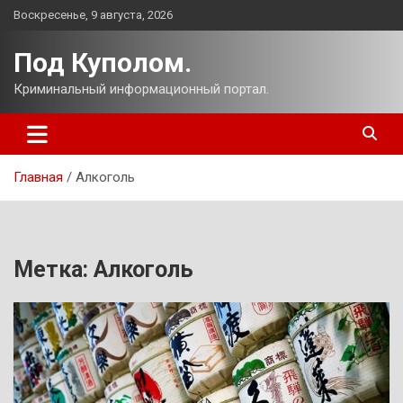
Перейти
Воскресенье, 9 августа, 2026
к
содержимому
Под Куполом.
Криминальный информационный портал.
Главная
Алкоголь
Метка:
Алкоголь