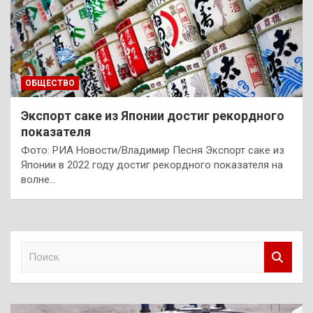
ОБЩЕСТВО
Экспорт саке из Японии достиг рекордного
показателя
Фото: РИА Новости/Владимир Песня Экспорт саке из
Японии в 2022 году достиг рекордного показателя на
волне…
П
о
и
с
к