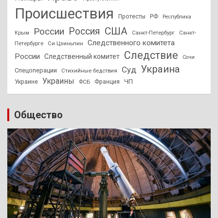
Происшествия
Протесты
РФ
Республика
США
России
Россия
Санкт-Петербург
Санкт-
Крым
Следственного комитета
Петербурге
Си Цзиньпин
Следствие
России
Следственный комитет
Сочи
Украина
Суд
Спецоперации
Стихийные бедствия
Украины
ЧП
Украине
ФСБ
Франция
Общество