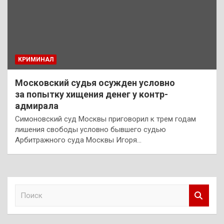
КРИМИНАЛ
Московский судья осужден условно
за попытку хищения денег у контр-
адмирала
Симоновский суд Москвы приговорил к трем годам
лишения свободы условно бывшего судью
Арбитражного суда Москвы Игоря…
П
о
и
с