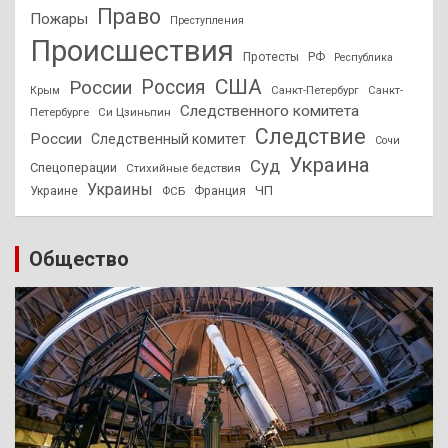
Право
Пожары
Преступления
Происшествия
Протесты
РФ
Республика
США
России
Россия
Санкт-Петербург
Санкт-
Крым
Следственного комитета
Петербурге
Си Цзиньпин
Следствие
России
Следственный комитет
Сочи
Украина
Суд
Спецоперации
Стихийные бедствия
Украины
ЧП
Украине
ФСБ
Франция
Общество