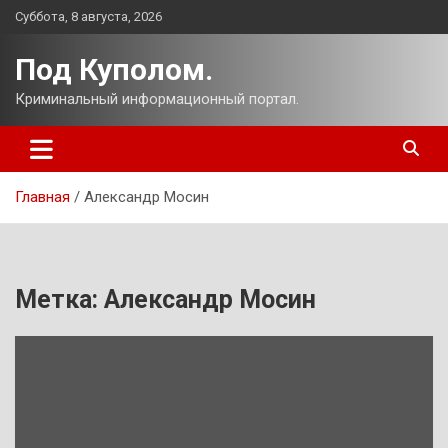
Перейти
Суббота, 8 августа, 2026
к
содержимому
Под Куполом.
Криминальный информационный портал.
Главная
Александр Мосин
Метка:
Александр Мосин