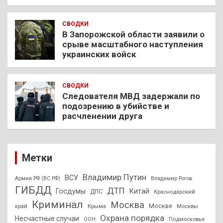
СВОДКИ
В Запорожской области заявили о
срыве масштабного наступления
украинских войск
СВОДКИ
Следователя МВД задержали по
подозрению в убийстве и
расчленении друга
Метки
Владимир Путин
ВСУ
Армия РФ (ВС РФ)
Владимир Рогов
ГИБДД
ДТП
Госдумы
Китай
ДПС
Краснодарский
Криминал
Москва
Москве
край
Крыма
Москвы
Охрана порядка
Несчастные случаи
Подмосковье
ООН