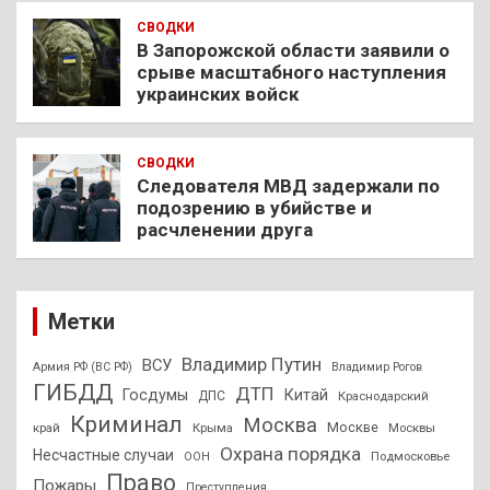
СВОДКИ
В Запорожской области заявили о
срыве масштабного наступления
украинских войск
СВОДКИ
Следователя МВД задержали по
подозрению в убийстве и
расчленении друга
Метки
Владимир Путин
ВСУ
Армия РФ (ВС РФ)
Владимир Рогов
ГИБДД
ДТП
Госдумы
Китай
ДПС
Краснодарский
Криминал
Москва
Москве
край
Крыма
Москвы
Охрана порядка
Несчастные случаи
Подмосковье
ООН
Право
Пожары
Преступления