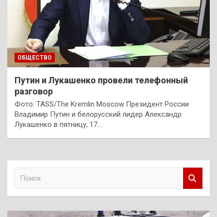
ОБЩЕСТВО
Путин и Лукашенко провели телефонный
разговор
Фото: TASS/The Kremlin Moscow Президент России
Владимир Путин и белорусский лидер Александр
Лукашенко в пятницу, 17…
П
о
и
с
к