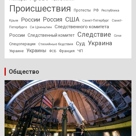
Происшествия
Протесты
РФ
Республика
США
России
Россия
Санкт-Петербург
Санкт-
Крым
Следственного комитета
Петербурге
Си Цзиньпин
Следствие
России
Следственный комитет
Сочи
Украина
Суд
Спецоперации
Стихийные бедствия
Украины
ЧП
Украине
ФСБ
Франция
Общество