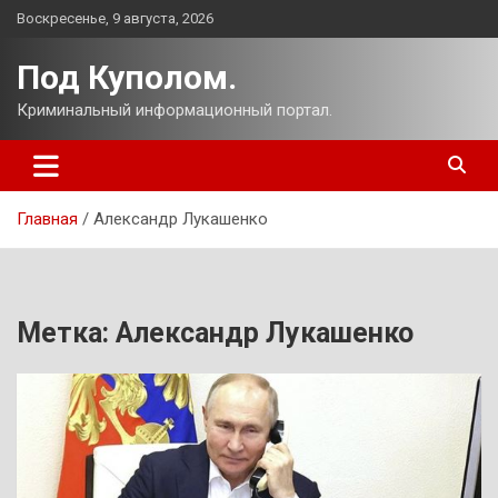
Перейти
Воскресенье, 9 августа, 2026
к
содержимому
Под Куполом.
Криминальный информационный портал.
Главная
Александр Лукашенко
Метка:
Александр Лукашенко