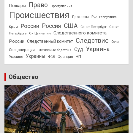
Право
Пожары
Преступления
Происшествия
Протесты
РФ
Республика
США
России
Россия
Санкт-Петербург
Санкт-
Крым
Следственного комитета
Петербурге
Си Цзиньпин
Следствие
России
Следственный комитет
Сочи
Украина
Суд
Спецоперации
Стихийные бедствия
Украины
ЧП
Украине
ФСБ
Франция
Общество