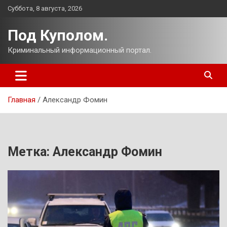
Перейти
Суббота, 8 августа, 2026
к
содержимому
Под Куполом.
Криминальный информационный портал.
Главная
Александр Фомин
Метка:
Александр Фомин