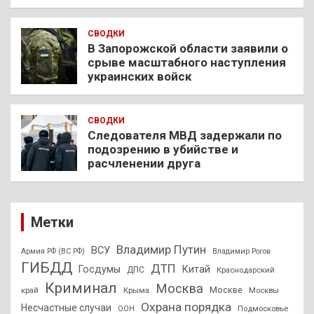
СВОДКИ
В Запорожской области заявили о
срыве масштабного наступления
украинских войск
СВОДКИ
Следователя МВД задержали по
подозрению в убийстве и
расчленении друга
Метки
Владимир Путин
ВСУ
Армия РФ (ВС РФ)
Владимир Рогов
ГИБДД
ДТП
Госдумы
Китай
ДПС
Краснодарский
Криминал
Москва
Москве
край
Крыма
Москвы
Охрана порядка
Несчастные случаи
Подмосковье
ООН