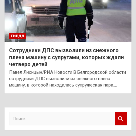
ГИБДД
Сотрудники ДПС вызволили из снежного
плена машину с супругами, которых ждали
четверо детей
Павел Лисицын/РИА Новости В Белгородской области
сотрудники ДПС вызволили из снежного плена
машину, в которой находилась супружеская пара.…
П
о
и
с