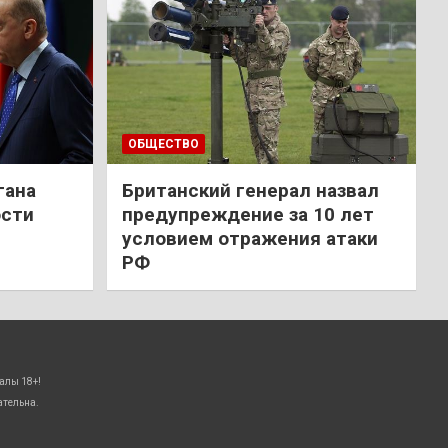
ОБЩЕСТВО
гана
Британский генерал назвал
ости
предупреждение за 10 лет
условием отражения атаки
РФ
алы 18+!
ательна.