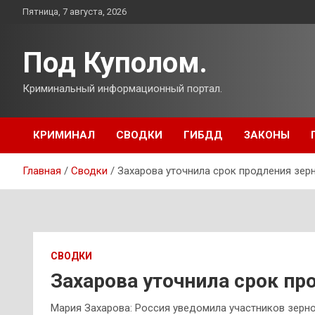
Перейти
Пятница, 7 августа, 2026
к
содержимому
Под Куполом.
Криминальный информационный портал.
КРИМИНАЛ
СВОДКИ
ГИБДД
ЗАКОНЫ
Главная
Сводки
Захарова уточнила срок продления зер
СВОДКИ
Захарова уточнила срок пр
Мария Захарова: Россия уведомила участников зерно