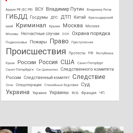
Владимир Путин
ВСУ
Армия РФ (ВС РФ)
Владимир Рогов
ГИБДД
ДТП
Госдумы
Китай
ДПС
Краснодарский
Криминал
Москва
Москве
край
Крыма
Охрана порядка
Несчастные случаи
Москвы
ООН
Право
Пожары
Подмосковье
Преступления
Происшествия
Протесты
РФ
Республика
США
России
Россия
Санкт-Петербург
Крым
Следственного комитета
Санкт-Петербурге
Си Цзиньпин
Следствие
России
Следственный комитет
Суд
Спецоперации
Стихийные бедствия
Сочи
Украина
Украины
ЧП
Украине
ФСБ
Франция