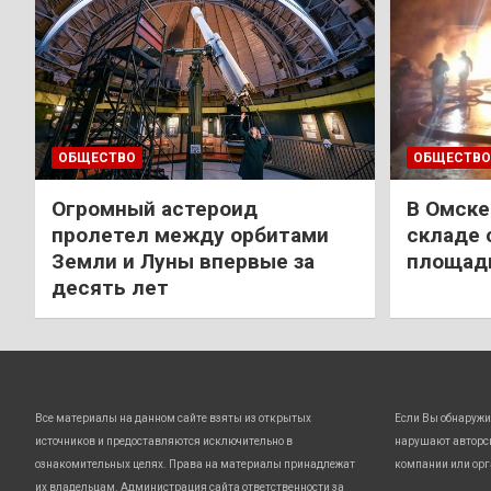
ОБЩЕСТВО
ОБЩЕСТВО
Огромный астероид
В Омске
пролетел между орбитами
складе 
Земли и Луны впервые за
площади
десять лет
Все материалы на данном сайте взяты из открытых
Если Вы обнаружи
источников и предоставляются исключительно в
нарушают авторс
ознакомительных целях. Права на материалы принадлежат
компании или орг
их владельцам. Администрация сайта ответственности за