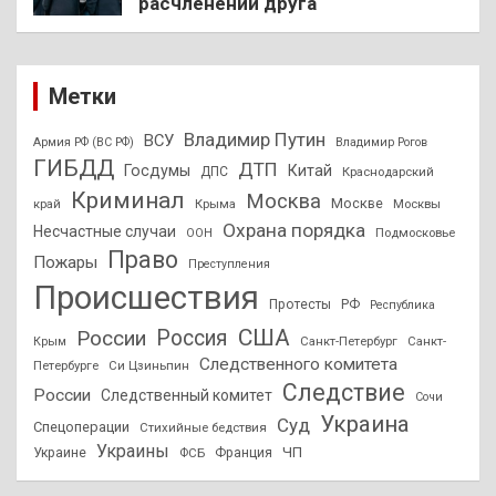
расчленении друга
Метки
Владимир Путин
ВСУ
Армия РФ (ВС РФ)
Владимир Рогов
ГИБДД
ДТП
Госдумы
Китай
ДПС
Краснодарский
Криминал
Москва
Москве
край
Крыма
Москвы
Охрана порядка
Несчастные случаи
Подмосковье
ООН
Право
Пожары
Преступления
Происшествия
Протесты
РФ
Республика
США
России
Россия
Санкт-Петербург
Санкт-
Крым
Следственного комитета
Петербурге
Си Цзиньпин
Следствие
России
Следственный комитет
Сочи
Украина
Суд
Спецоперации
Стихийные бедствия
Украины
ЧП
Украине
ФСБ
Франция