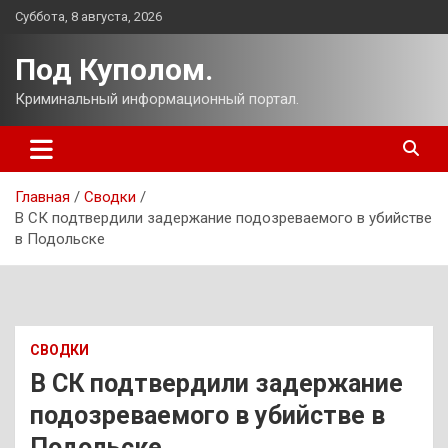
Перейти
Суббота, 8 августа, 2026
к
содержимому
Под Куполом.
Криминальный информационный портал.
Главная
Сводки
В СК подтвердили задержание подозреваемого в убийстве
в Подольске
СВОДКИ
В СК подтвердили задержание
подозреваемого в убийстве в
Подольске