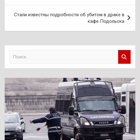
записям
Стали известны подробности об убитом в драке в
кафе Подольска
П
о
и
с
к