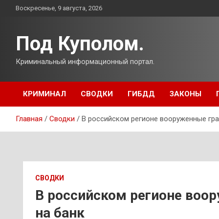
Перейти
Воскресенье, 9 августа, 2026
к
содержимому
Под Куполом.
Криминальный информационный портал.
КРИМИНАЛ
СВОДКИ
ГИБДД
ЗАКОНЫ
Главная
Сводки
В российском регионе вооруженные гра
СВОДКИ
В российском регионе воо
на банк