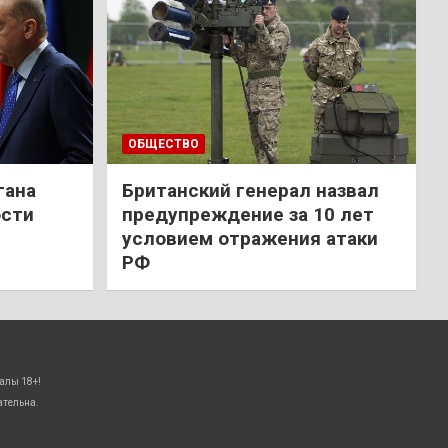
ОБЩЕСТВО
гана
Британский генерал назвал
ости
предупреждение за 10 лет
условием отражения атаки
РФ
алы 18+!
ательна.