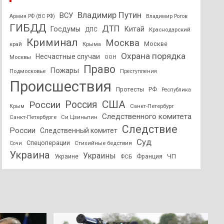
Владимир Путин
ВСУ
Армия РФ (ВС РФ)
Владимир Рогов
ГИБДД
ДТП
Госдумы
Китай
ДПС
Краснодарский
Криминал
Москва
Москве
край
Крыма
Охрана порядка
Несчастные случаи
Москвы
ООН
Право
Пожары
Подмосковье
Преступления
Происшествия
Протесты
РФ
Республика
США
России
Россия
Санкт-Петербург
Крым
Следственного комитета
Санкт-Петербурге
Си Цзиньпин
Следствие
России
Следственный комитет
Суд
Спецоперации
Стихийные бедствия
Сочи
Украина
Украины
ЧП
Украине
ФСБ
Франция