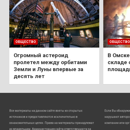
ОБЩЕСТВО
ОБЩЕСТВО
Огромный астероид
В Омске
пролетел между орбитами
складе 
Земли и Луны впервые за
площади
десять лет
Все материалы на данном сайте взяты из открытых
Если Вы обнаружи
источников и предоставляются исключительно в
нарушают авторс
ознакомительных целях. Права на материалы принадлежат
компании или орг
их владельцам. Администрация сайта ответственности за