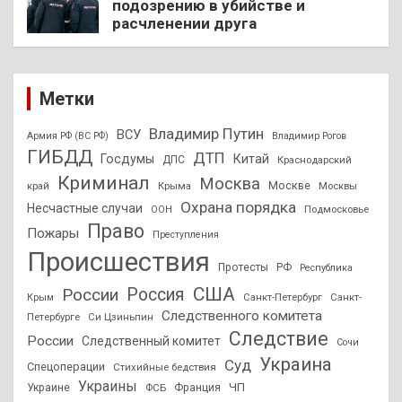
подозрению в убийстве и
расчленении друга
Метки
Владимир Путин
ВСУ
Армия РФ (ВС РФ)
Владимир Рогов
ГИБДД
ДТП
Госдумы
Китай
ДПС
Краснодарский
Криминал
Москва
Москве
край
Крыма
Москвы
Охрана порядка
Несчастные случаи
Подмосковье
ООН
Право
Пожары
Преступления
Происшествия
Протесты
РФ
Республика
США
России
Россия
Санкт-Петербург
Санкт-
Крым
Следственного комитета
Петербурге
Си Цзиньпин
Следствие
России
Следственный комитет
Сочи
Украина
Суд
Спецоперации
Стихийные бедствия
Украины
ЧП
Украине
ФСБ
Франция