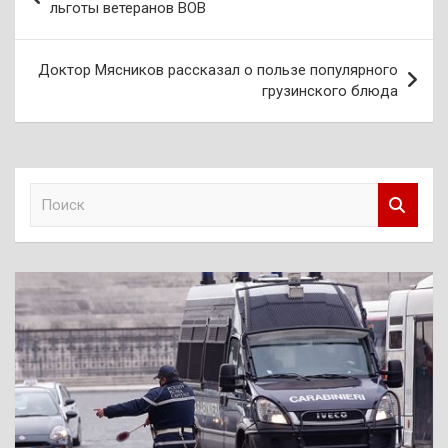
по
льготы ветеранов ВОВ
записям
Доктор Мясников рассказал о пользе популярного
грузинского блюда
П
о
и
с
к