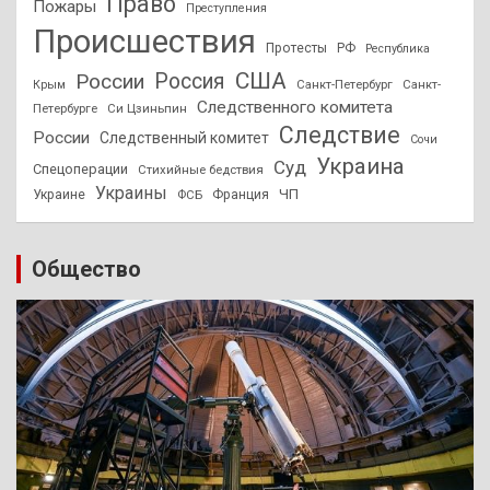
Право
Пожары
Преступления
Происшествия
Протесты
РФ
Республика
США
России
Россия
Санкт-Петербург
Санкт-
Крым
Следственного комитета
Петербурге
Си Цзиньпин
Следствие
России
Следственный комитет
Сочи
Украина
Суд
Спецоперации
Стихийные бедствия
Украины
ЧП
Украине
ФСБ
Франция
Общество