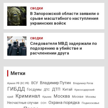
СВОДКИ
В Запорожской области заявили о
срыве масштабного наступления
украинских войск
СВОДКИ
Следователя МВД задержали по
подозрению в убийстве и
расчленении друга
Метки
Владимир Путин
ВСУ
Армия РФ (ВС РФ)
Владимир Рогов
ГИБДД
ДТП
Госдумы
Китай
ДПС
Краснодарский
Криминал
Москва
Москве
край
Крыма
Москвы
Охрана порядка
Несчастные случаи
Подмосковье
ООН