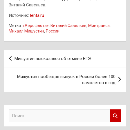
Виталий Савельев.
Источник:
lenta.ru
Метки:
«Аэрофлота»
,
Виталий Савельев
,
Минтранса
,
Михаил Мишустин
,
России
Навигация
Мишустин высказался об отмене ЕГЭ
по
записям
Мишустин пообещал выпуск в России более 100
самолетов в год
П
о
и