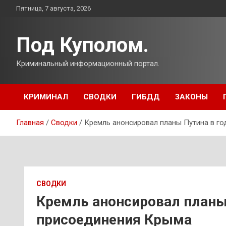
Перейти
Пятница, 7 августа, 2026
к
содержимому
Под Куполом.
Криминальный информационный портал.
КРИМИНАЛ
СВОДКИ
ГИБДД
ЗАКОНЫ
Главная
Сводки
Кремль анонсировал планы Путина в г
СВОДКИ
Кремль анонсировал планы
присоединения Крыма