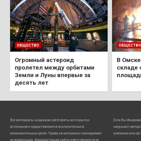
ОБЩЕСТВО
ОБЩЕСТВО
Огромный астероид
В Омске
пролетел между орбитами
складе 
Земли и Луны впервые за
площади
десять лет
Все материалы на данном сайте взяты из открытых
Если Вы обнаружи
источников и предоставляются исключительно в
нарушают авторс
ознакомительных целях. Права на материалы принадлежат
компании или орг
их владельцам. Администрация сайта ответственности за