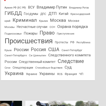
Владимир Путин
ВСУ
Армия РФ (ВС РФ)
Владимир Рогов
ГИБДД
ДТП
Госдумы
Китай
ДПС
Краснодарский
Криминал
Москва
Москве
край
Крыма
Охрана порядка
Несчастные случаи
Москвы
ООН
Право
Пожары
Подмосковье
Преступления
Происшествия
Протесты
РФ
Республика
США
России
Россия
Санкт-Петербург
Крым
Следственного комитета
Санкт-Петербурге
Си Цзиньпин
Следствие
России
Следственный комитет
Суд
Спецоперации
Стихийные бедствия
Сочи
Украина
Украины
ЧП
Украине
ФСБ
Франция