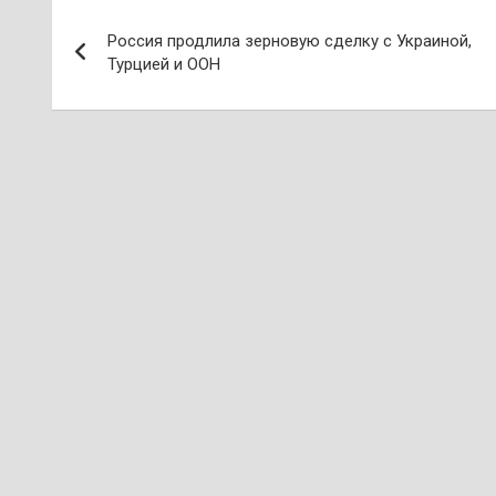
Навигация
Россия продлила зерновую сделку с Украиной,
по
Турцией и ООН
записям