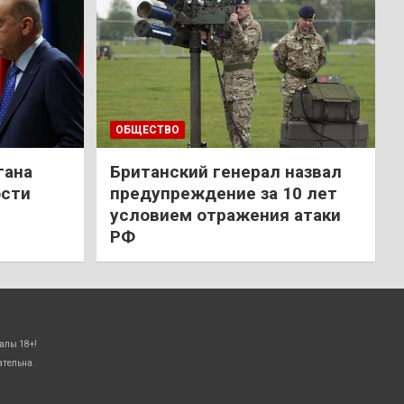
ОБЩЕСТВО
гана
Британский генерал назвал
ости
предупреждение за 10 лет
условием отражения атаки
РФ
алы 18+!
ательна.