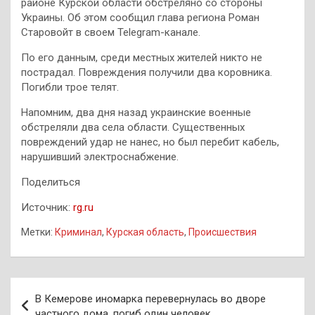
районе Курской области обстреляно со стороны
Украины. Об этом сообщил глава региона Роман
Старовойт в своем Telegram-канале.
По его данным, среди местных жителей никто не
пострадал. Повреждения получили два коровника.
Погибли трое телят.
Напомним, два дня назад украинские военные
обстреляли два села области. Существенных
повреждений удар не нанес, но был перебит кабель,
нарушивший электроснабжение.
Поделиться
Источник:
rg.ru
Метки:
Криминал
,
Курская область
,
Происшествия
Навигация
В Кемерове иномарка перевернулась во дворе
по
частного дома, погиб один человек