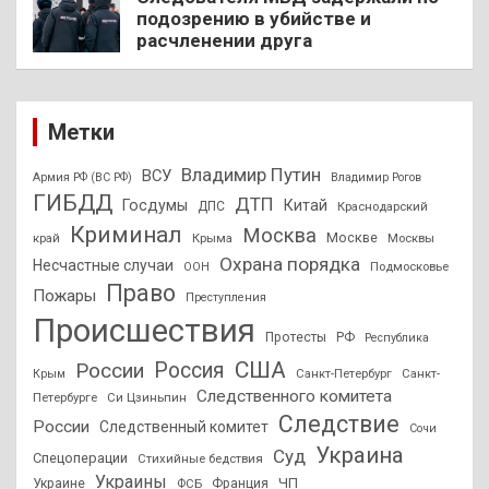
подозрению в убийстве и
расчленении друга
Метки
Владимир Путин
ВСУ
Армия РФ (ВС РФ)
Владимир Рогов
ГИБДД
ДТП
Госдумы
Китай
ДПС
Краснодарский
Криминал
Москва
Москве
край
Крыма
Москвы
Охрана порядка
Несчастные случаи
Подмосковье
ООН
Право
Пожары
Преступления
Происшествия
Протесты
РФ
Республика
США
России
Россия
Санкт-Петербург
Санкт-
Крым
Следственного комитета
Петербурге
Си Цзиньпин
Следствие
России
Следственный комитет
Сочи
Украина
Суд
Спецоперации
Стихийные бедствия
Украины
ЧП
Украине
ФСБ
Франция