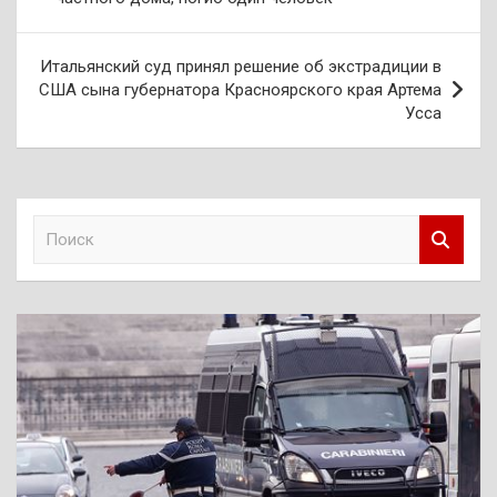
записям
Итальянский суд принял решение об экстрадиции в
США сына губернатора Красноярского края Артема
Усса
П
о
и
с
к