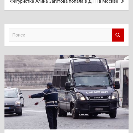
Фигуристка Алина Загитова попала в ДТП в Москве
П
о
и
с
к