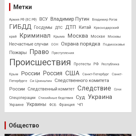
Метки
Владимир Путин
ВСУ
Армия РФ (ВС РФ)
Владимир Рогов
ГИБДД
ДТП
Госдумы
Китай
ДПС
Краснодарский
Криминал
Москва
Москве
край
Крыма
Москвы
Охрана порядка
Несчастные случаи
Подмосковье
ООН
Право
Пожары
Преступления
Происшествия
Протесты
РФ
Республика
США
России
Россия
Санкт-Петербург
Санкт-
Крым
Следственного комитета
Петербурге
Си Цзиньпин
Следствие
России
Следственный комитет
Сочи
Украина
Суд
Спецоперации
Стихийные бедствия
Украины
ЧП
Украине
ФСБ
Франция
Общество