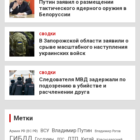
Путин заявил о размещении
тактического ядерного оружия в
Белоруссии
СВОДКИ
В Запорожской области заявили о
срыве масштабного наступления
украинских войск
СВОДКИ
Следователя МВД задержали по
подозрению в убийстве и
расчленении друга
Метки
Владимир Путин
ВСУ
Армия РФ (ВС РФ)
Владимир Рогов
ГИБДД
ДТП
Госдумы
Китай
ДПС
Краснодарский