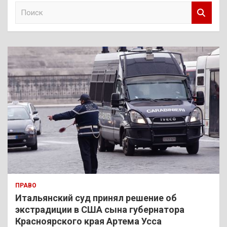
П
о
и
с
к
ПРАВО
Итальянский суд принял решение об
экстрадиции в США сына губернатора
Красноярского края Артема Усса