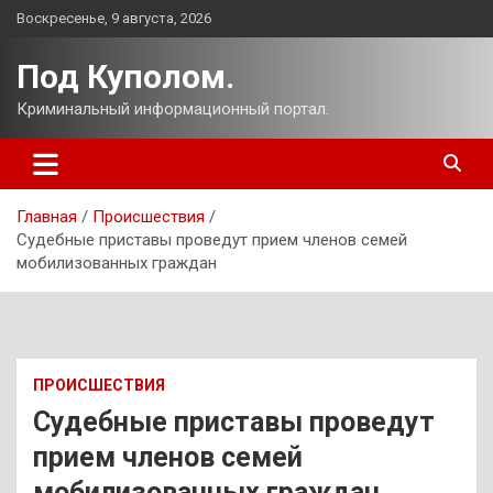
Перейти
Воскресенье, 9 августа, 2026
к
содержимому
Под Куполом.
Криминальный информационный портал.
Главная
Происшествия
Судебные приставы проведут прием членов семей
мобилизованных граждан
ПРОИСШЕСТВИЯ
Судебные приставы проведут
прием членов семей
мобилизованных граждан