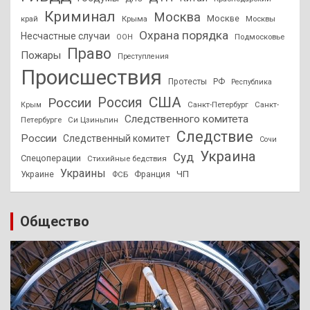
Криминал
Москва
Москве
край
Крыма
Москвы
Охрана порядка
Несчастные случаи
Подмосковье
ООН
Право
Пожары
Преступления
Происшествия
Протесты
РФ
Республика
США
России
Россия
Санкт-Петербург
Санкт-
Крым
Следственного комитета
Петербурге
Си Цзиньпин
Следствие
России
Следственный комитет
Сочи
Украина
Суд
Спецоперации
Стихийные бедствия
Украины
ЧП
Украине
ФСБ
Франция
Общество