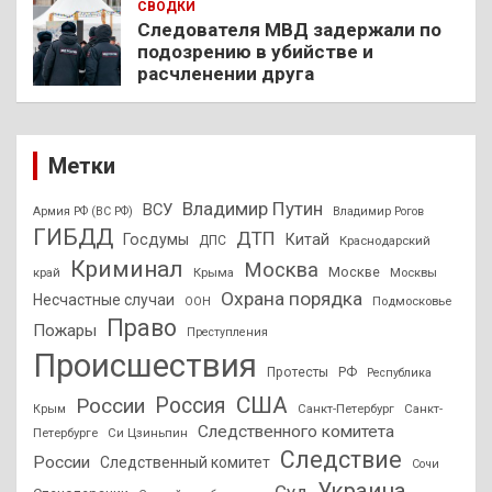
СВОДКИ
Следователя МВД задержали по
подозрению в убийстве и
расчленении друга
Метки
Владимир Путин
ВСУ
Армия РФ (ВС РФ)
Владимир Рогов
ГИБДД
ДТП
Госдумы
Китай
ДПС
Краснодарский
Криминал
Москва
Москве
край
Крыма
Москвы
Охрана порядка
Несчастные случаи
Подмосковье
ООН
Право
Пожары
Преступления
Происшествия
Протесты
РФ
Республика
США
России
Россия
Санкт-Петербург
Санкт-
Крым
Следственного комитета
Петербурге
Си Цзиньпин
Следствие
России
Следственный комитет
Сочи
Украина
Суд