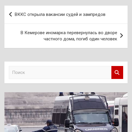
Навигация
ВККС открыла вакансии судей и зампредов
по
записям
В Кемерове иномарка перевернулась во дворе
частного дома, погиб один человек
П
о
и
с
к